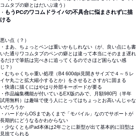
コムタブの癖とはだいぶ違う）
もうPCのワコムドライバの不具合に悩まされずに描
・
ける
悪い点（？）
・まあ、ちょっとペンは重いかもしれない（が、良い点にも書
いた通りワコムタブのペンの癖とは違って本当にそのまま遅れ
るだけで筆筋は完ぺきに追ってくるのでさほど困らない感
じ？）
・むちゃくちゃ重い処理（B4 600dpi見開きサイズで４～５レ
イヤ丸ごと拡大縮小するとか）をさせるとさすがに固まる
・快適に描くにはやはり外部キーボードが要る
・作品編集機能が付いているEX版のみで、月額980円（半年
試用無料）は趣味で使う人にとってはちょっとお高いんじゃな
いだろうか
・ハードからOSまであくまで「モバイル」なのでサポートが
長期的にどうなるかわからない
・少なくともiPad本体は2年ごとに新型が出て基本的に旧型は
見捨てられる