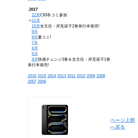
2017
⇒
12月
C93冬コミ参加
⇒
11月
⇒
10月
女主任・岸見栄子2巻単行本発売!
⇒
9月
⇒
8月
夏コミ!
⇒
7月
⇒
6月
⇒
5月
⇒
4月
快感チェンジ3巻＆女主任・岸見栄子1巻
単行本発売!
2016
2015
2014
2013
2011
2010
2009
2008
2007
2006
ページ上部
へ戻る