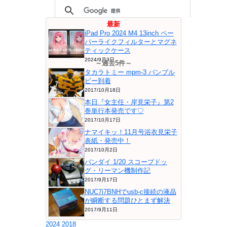
最新
iPad Pro 2024 M4 13inch ペー
パーライクフィルターとマグネ
ティックケース
2024/9月3日
～過去5件～
タカラトミー mpm-3 バンブル
ビー到着
2017/10月18日
本日『女主任・岸見栄子』第2
巻単行本発売です♡
2017/10月17日
ナマイキッ！11月号浴衣見栄子
表紙・発売中！
2017/10月2日
バンダイ 1/20 スコープドッ
グ・リーマン機制作記
2017/9月17日
NUC7i7BNHでusb-c接続の液晶
が瞬断する問題ひとまず解決
2017/9月11日
2024
2018