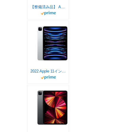
【整備済み品】 Apple iPad Pro 2022 11インチ (第4世代) Wi-Fi 128GB スペースグレイ (整備済み品)
2022 Apple 11インチiPad Pro (Wi-Fi, 2TB) - シルバー (第4世代)