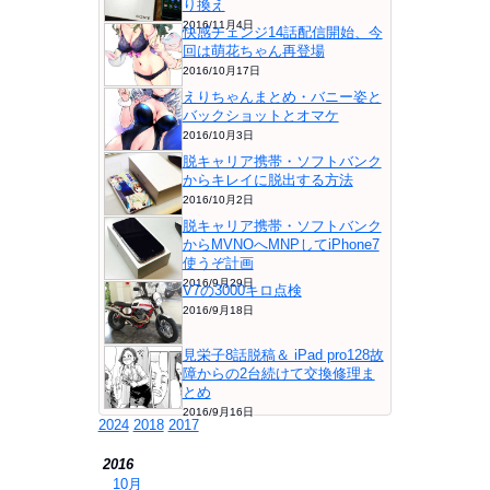
り換え
2016/11月4日
快感チェンジ14話配信開始、今
回は萌花ちゃん再登場
2016/10月17日
えりちゃんまとめ・バニー姿と
バックショットとオマケ
2016/10月3日
脱キャリア携帯・ソフトバンク
からキレイに脱出する方法
2016/10月2日
脱キャリア携帯・ソフトバンク
からMVNOへMNPしてiPhone7
使うぞ計画
2016/9月29日
V7の3000キロ点検
2016/9月18日
見栄子8話脱稿＆ iPad pro128故
障からの2台続けて交換修理ま
とめ
2016/9月16日
2024
2018
2017
2016
⇒
10月