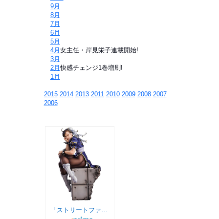
⇒
9月
⇒
8月
⇒
7月
⇒
6月
⇒
5月
⇒
4月
女主任・岸見栄子連載開始!
⇒
3月
⇒
2月
快感チェンジ1巻増刷!
⇒
1月
2015
2014
2013
2011
2010
2009
2008
2007
2006
「ストリートファイター」シリーズ 春麗 1/6スケール プラスチック製 塗装済み完成品フィギュア