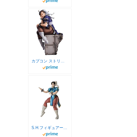
カプコン ストリートファイター 春麗 フィギュア 1/6スケール 塗装済み完成品
S.H.フィギュアーツ ストリートファイター 春麗 -Outfit 2- 約150mm PVC&ABS製 塗装済み可動フィギュア