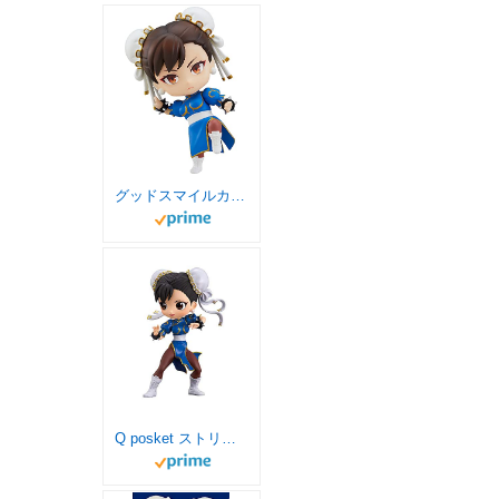
グッドスマイルカンパニー(GOOD SMILE COMPANY)ねんどろいど ストリートファイターII 春麗 ノンスケール プラスチック製 塗装済み可動フィギュア
Q posket ストリートファイターシリーズ 春麗 ノーマルカラー 単品