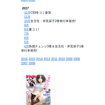
2017
⇒
12月
C93冬コミ参加
⇒
11月
⇒
10月
女主任・岸見栄子2巻単行本発売!
⇒
9月
⇒
8月
夏コミ!
⇒
7月
⇒
6月
⇒
5月
⇒
4月
快感チェンジ3巻＆女主任・岸見栄子1巻
単行本発売!
2016
2015
2014
2013
2011
2010
2009
2008
2007
2006