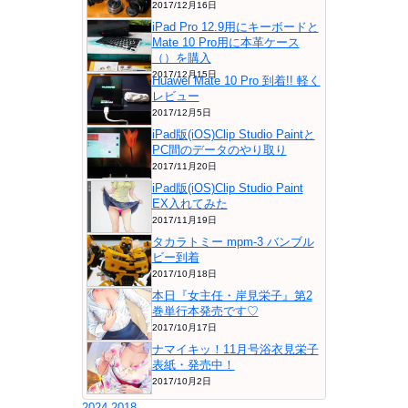
2017/12月16日
iPad Pro 12.9用にキーボードと
Mate 10 Pro用に本革ケース
（）を購入
2017/12月15日
Huawei Mate 10 Pro 到着!! 軽く
レビュー
2017/12月5日
iPad版(iOS)Clip Studio Paintと
PC間のデータのやり取り
2017/11月20日
iPad版(iOS)Clip Studio Paint
EX入れてみた
2017/11月19日
タカラトミー mpm-3 バンブル
ビー到着
2017/10月18日
本日『女主任・岸見栄子』第2
巻単行本発売です♡
2017/10月17日
ナマイキッ！11月号浴衣見栄子
表紙・発売中！
2017/10月2日
2024
2018