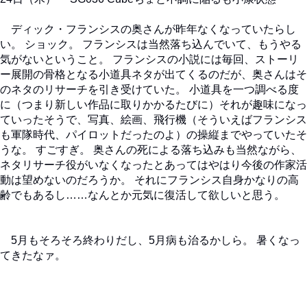
ディック・フランシスの奥さんが昨年なくなっていたらし
い。 ショック。 フランシスは当然落ち込んでいて、もうやる
気がないということ。 フランシスの小説には毎回、ストーリ
ー展開の骨格となる小道具ネタが出てくるのだが、奥さんはそ
のネタのリサーチを引き受けていた。 小道具を一つ調べる度
に（つまり新しい作品に取りかかるたびに）それが趣味になっ
ていったそうで、写真、絵画、飛行機（そういえばフランシス
も軍隊時代、パイロットだったのよ）の操縦までやっていたそ
うな。 すごすぎ。 奥さんの死による落ち込みも当然ながら、
ネタリサーチ役がいなくなったとあってはやはり今後の作家活
動は望めないのだろうか。 それにフランシス自身かなりの高
齢でもあるし……なんとか元気に復活して欲しいと思う。
5月もそろそろ終わりだし、5月病も治るかしら。 暑くなっ
てきたなァ。