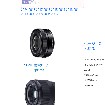
2024
2018
2017
2016
2015
2014
2013
2011
2010
2009
2008
2007
2006
ページ上部
へ戻る
- C'sGallery Blogっ
ぽく見えるシステ
SONY 標準ズームレンズ E PZ 16-50mm F3.5-5.6 OSS ソニー Eマウント用 APS-C専用 SELP1650
ム3.2 -
小武 (管理人)
eta2@tim.hi-
ho.ne.jp