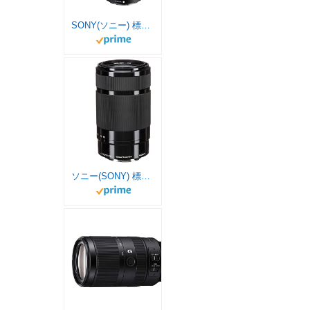
SONY(ソニー) 標準ズームレンズ APS-C E PZ 18-105mm F4 G OSS Gレンズ デジタル一眼カメラα[Eマウント]用 純正レンズ SELP18105G
ソニー(SONY) 標準ズームレンズ APS-C E 55-210mm F4.5-6.3 OSS デジタル一眼カメラα[Eマウント]用 純正レンズ SEL55210 BQ