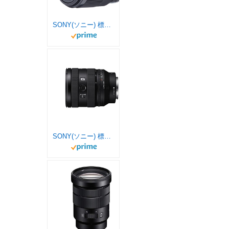
SONY(ソニー) 標準単焦点レンズ フルサイズ FE 50mm F1.8 デジタル一眼カメラα[Eマウント]用 純正レンズ SEL50F18F
SONY(ソニー) 標準ズームレンズ フルサイズ FE 20-70mm F4 G Gレンズ デジタル一眼カメラα[Eマウント]用 純正レンズ SEL2070G