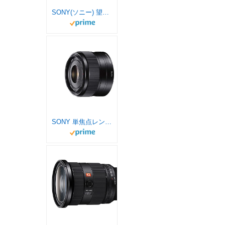
SONY(ソニー) 望遠ズームレンズ APS-C E 70-350mm F4.5-6.3 G OSS Gレンズ デジタル一眼カメラα[Eマウント]用 純正レンズ SEL70350G
SONY 単焦点レンズ E 35mm F1.8 OSS ソニー Eマウント用 APS-C専用 SEL35F18