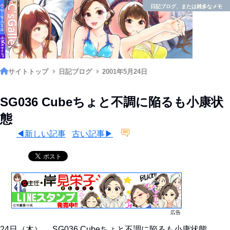
日記ブログ、または雑多なメモ
サイトトップ
日記ブログ
2001年5月24日
SG036 Cubeちょと不調に陥るも小康状
態
◀新しい記事
古い記事▶
広告
24日（木） SG036 Cubeちょと不調に陥るも小康状態