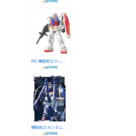
RG 機動戦士ガンダム RX-78-2 ガンダム Ver.2.0 1/144スケール 色分け済みプラモデル
機動戦士ガンダム サンダーボルト（２４） (ビッグコミックススペシャル)