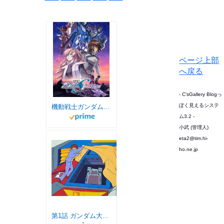
ページ上部
へ戻る
- C'sGallery Blogっ
ぽく見えるシステ
機動戦士ガンダムSEED FREEDOM
ム3.2 -
小武 (管理人)
eta2@tim.hi-
ho.ne.jp
第1話 ガンダム大地に立つ!!