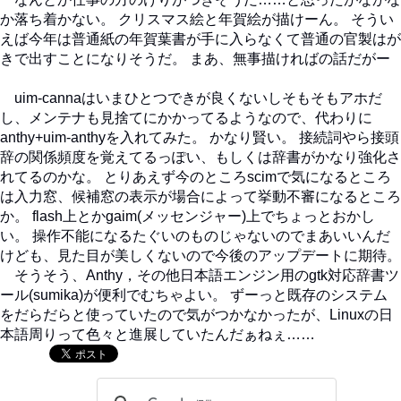
か落ち着かない。 クリスマス絵と年賀絵が描けーん。 そうい
えば今年は普通紙の年賀葉書が手に入らなくて普通の官製はが
きで出すことになりそうだ。 まあ、無事描ければの話だがー
uim-cannaはいまひとつできが良くないしそもそもアホだ
し、メンテナも見捨てにかかってるようなので、代わりに
anthy+uim-anthyを入れてみた。 かなり賢い。 接続詞やら接頭
辞の関係頻度を覚えてるっぽい、もしくは辞書がかなり強化さ
れてるのかな。 とりあえず今のところscimで気になるところ
は入力窓、候補窓の表示が場合によって挙動不審になるところ
か。 flash上とかgaim(メッセンジャー)上でちょっとおかし
い。 操作不能になるたぐいのものじゃないのでまあいいんだ
けども、見た目が美しくないので今後のアップデートに期待。
そうそう、Anthy，その他日本語エンジン用のgtk対応辞書ツ
ール(sumika)が便利でむちゃよい。 ずーっと既存のシステム
をだらだらと使っていたので気がつかなかったが、Linuxの日
本語周りって色々と進展していたんだぁねぇ……