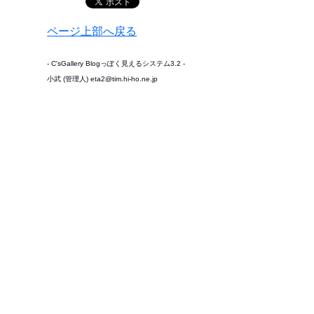
ページ上部へ戻る
- C'sGallery Blogっぽく見えるシステム3.2 -
小武 (管理人) eta2@tim.hi-ho.ne.jp