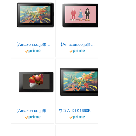
【Amazon.co.jp限定】ワコム 液タブ 液晶ペンタブレット Wacom Cintiq 16 FHD ブラック オリジナルカスタムブラシセット DTK1660K1D
【Amazon.co.jp限定】 ワコム 液タブ 液晶ペンタブレット 15.6型 Wacom Cintiq Pro 16 (2021) ペン&タッチモデル オリジナルカスタムブラシセット ブラック DTH167K1D
【Amazon.co.jp限定】 ワコム液晶ペンタブレット23.6型 Wacom Cintiq Pro 24 ペン&タッチモデル オリジナルデータ ブラック TDTH-2420/K0
ワコム DTK1660K0D 液晶ペンタブレット Wacom Cintiq 16 black