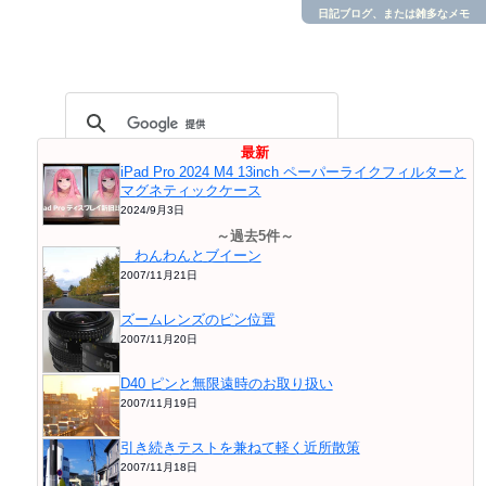
日記ブログ、または雑多なメモ
最新
iPad Pro 2024 M4 13inch ペーパーライクフィルターと
マグネティックケース
2024/9月3日
～過去5件～
わんわんとブイーン
2007/11月21日
ズームレンズのピン位置
2007/11月20日
D40 ピンと無限遠時のお取り扱い
2007/11月19日
引き続きテストを兼ねて軽く近所散策
2007/11月18日