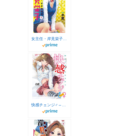
女主任・岸見栄子（１） (バンブーコミックス)
快感チェンジ♂⇔♀ (バンブーコミックス COLORFUL SELECT)