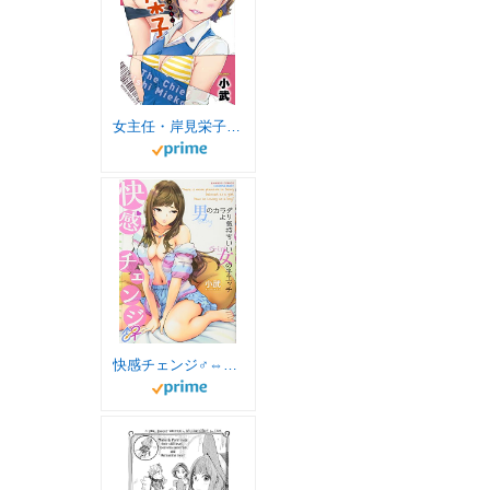
女主任・岸見栄子（３） (バンブーコミックス)
快感チェンジ♂⇔♀ 男のカラダより気持ちいい女の子エッチ (バンブーコミックス COLORFUL SELECT)