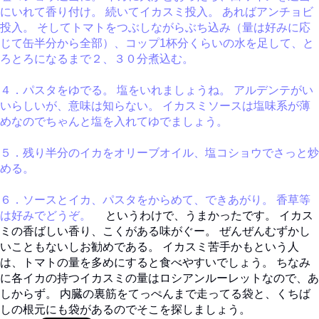
にいれて香り付け。 続いてイカスミ投入。 あればアンチョビ
投入。 そしてトマトをつぶしながらぶち込み（量は好みに応
じて缶半分から全部）、コップ1杯分くらいの水を足して、と
ろとろになるまで２、３０分煮込む。
４．パスタをゆでる。 塩をいれましょうね。 アルデンテがい
いらしいが、意味は知らない。 イカスミソースは塩味系が薄
めなのでちゃんと塩を入れてゆでましょう。
５．残り半分のイカをオリーブオイル、塩コショウでさっと炒
める。
６．ソースとイカ、パスタをからめて、できあがり。 香草等
は好みでどうぞ。
というわけで、うまかったです。 イカス
ミの香ばしい香り、こくがある味がぐー。 ぜんぜんむずかし
いこともないしお勧めである。 イカスミ苦手かもという人
は、トマトの量を多めにすると食べやすいでしょう。 ちなみ
に各イカの持つイカスミの量はロシアンルーレットなので、あ
しからず。 内臓の裏筋をてっぺんまで走ってる袋と、くちば
しの根元にも袋があるのでそこを探しましょう。