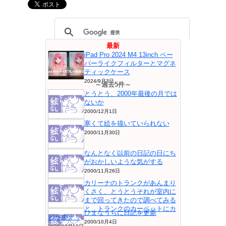
最新
iPad Pro 2024 M4 13inch ペー
パーライクフィルターとマグネ
ティックケース
2024/9月3日
～過去5件～
とうとう、2000年最後の月では
ないか
2000/12月1日
寒くて絵を描いていられない
2000/11月30日
なんとなく以前の日記の日にち
がおかしいような気がする
2000/11月26日
カリーナのトランクがあんまり
くさく、とうとうそれが室内に
まで回ってきたので調べてみる
と、トランクのカーペットにカ
ひまなうちに日記を更新
ビが生え...
2000/10月4日