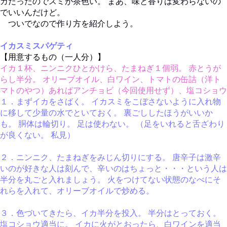
カだったのでスミが茶色い。 まあ、味と香りは変わらないの
でいいんだけど。
ついでなので作り方を紹介しよう。
イカスミスパゲティ
【用意するもの（一人分）】
イカ１杯、ニンニクひとかけら、たまねぎ１個弱。 赤とうが
らし半分。 オリーブオイル、白ワイン、トマトの缶詰（洋ト
マトのやつ）あればアンチョビ（今回使用せず）、塩コショウ
１．まずイカをさばく。 イカスミをこぼさないように入れ物
に移して少量の水でといておく。 裏ごししたほうがいいか
も。 胴体は輪切り。 足は使わない。 （足をいれると舌ざわり
が良くない。 私見）
２．ニンニク、たまねぎをみじん切りにする。 唐辛子は激辛
いのが好きな人は刻んで、辛いのはちょっと・・・という人は
半分を丸ごと入れましょう。 火をつけてない状態のなべにそ
れらを入れて、オリーブオイルで炒める。
３．色づいてきたら、イカ半分を投入。 半分はとっておく。
塩コショウ適当に。 イカに火がとおったら、白ワインを適当