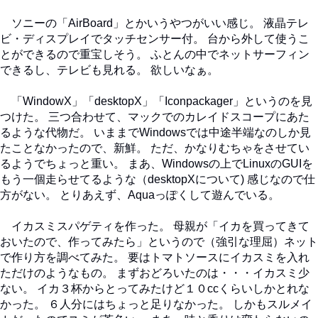
ソニーの「AirBoard」とかいうやつがいい感じ。 液晶テレ
ビ・ディスプレイでタッチセンサー付。 台から外して使うこ
とができるので重宝しそう。 ふとんの中でネットサーフィン
できるし、テレビも見れる。 欲しいなぁ。
「WindowX」「desktopX」「Iconpackager」というのを見
つけた。 三つ合わせて、マックでのカレイドスコープにあた
るような代物だ。 いままでWindowsでは中途半端なのしか見
たことなかったので、新鮮。 ただ、かなりむちゃをさせてい
るようでちょっと重い。 まあ、Windowsの上でLinuxのGUIを
もう一個走らせてるような（desktopXについて) 感じなので仕
方がない。 とりあえず、Aquaっぽくして遊んでいる。
イカスミスパゲティを作った。 母親が「イカを買ってきて
おいたので、作ってみたら」というので（強引な理屈）ネット
で作り方を調べてみた。 要はトマトソースにイカスミを入れ
ただけのようなもの。 まずおどろいたのは・・・イカスミ少
ない。 イカ３杯からとってみたけど１０ccくらいしかとれな
かった。 ６人分にはちょっと足りなかった。 しかもスルメイ