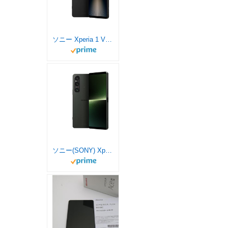
ソニー Xperia 1 VI/SIMフリースマホ/ブラック/XQ-EC44 B1JPCX0 【日本正規代理店品】 / 防水/防塵/Snapdragon 8 Gen 3 / ストレージ12GB･256GB
ソニー(SONY) Xperia1V / SIMフリースマホ / 【日本正規代理店品】 / 防水/防塵/Snapdragon® 8 Gen2 5G / ストレージ512GB /カーキグリーン/XQ-DQ44 G