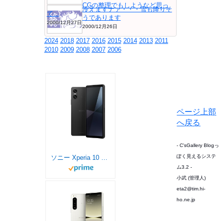
CGの整理でもしようなど思っ
冷えますナァ・・・雪も降りそ
て...
うであります
2000/12月27日
2000/12月26日
2024
2018
2017
2016
2015
2014
2013
2011
2010
2009
2008
2007
2006
ページ上部
へ戻る
- C'sGallery Blogっ
ぽく見えるシステ
ソニー Xperia 10 VI/SIMフリースマホ/ブラック/XQ-ES44 B1JPCX0 【日本正規代理店品】 / 防水/防塵/Snapdragon® 6 Gen 1 Mobile Platform / ストレージ6GB･128GB
ム3.2 -
小武 (管理人)
eta2@tim.hi-
ho.ne.jp