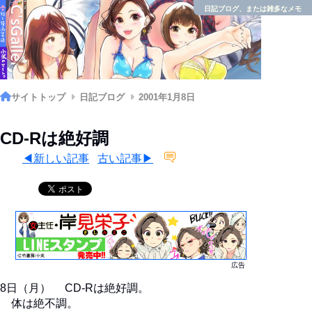
日記ブログ、または雑多なメモ
サイトトップ
日記ブログ
2001年1月8日
CD-Rは絶好調
◀新しい記事
古い記事▶
広告
8日（月） CD-Rは絶好調。
体は絶不調。