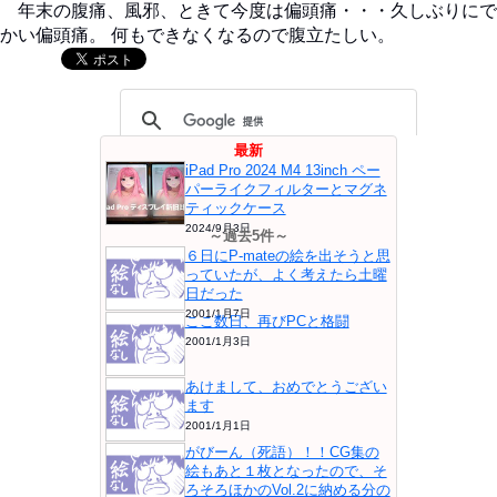
年末の腹痛、風邪、ときて今度は偏頭痛・・・久しぶりにで
かい偏頭痛。 何もできなくなるので腹立たしい。
最新
iPad Pro 2024 M4 13inch ペー
パーライクフィルターとマグネ
ティックケース
2024/9月3日
～過去5件～
６日にP-mateの絵を出そうと思
っていたが、よく考えたら土曜
日だった
2001/1月7日
ここ数日、再びPCと格闘
2001/1月3日
あけまして、おめでとうござい
ます
2001/1月1日
がびーん（死語）！！CG集の
絵もあと１枚となったので、そ
ろそろほかのVol.2に納める分の