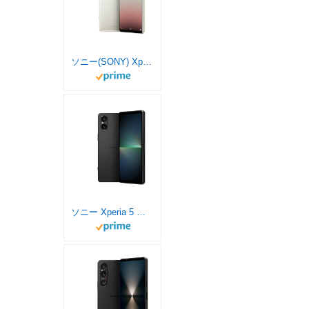
ソニー(SONY) Xperia5IV / SIMフリースマホ / 【日本正規代理店品】 / 防水/防塵/Snapdragon 8 Gen 1 / ストレージ256GB / エクリュホワイト/XQ-CQ44 C
ソニー Xperia 5 Ⅴ / SIMフリースマホ / 【日本正規代理店品】 / 防水/防塵/Snapdragon 8 Gen 2 / ストレージ256GB / ブラック/XQ-DE44 B