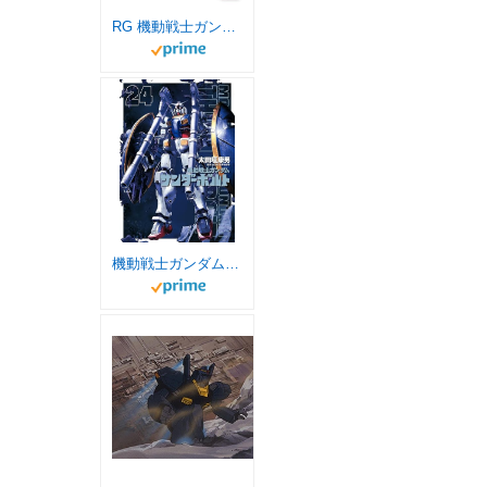
RG 機動戦士ガンダム RX-78-2 ガンダム Ver.2.0 1/144スケール 色分け済みプラモデル
機動戦士ガンダム サンダーボルト（２４） (ビッグコミックススペシャル)