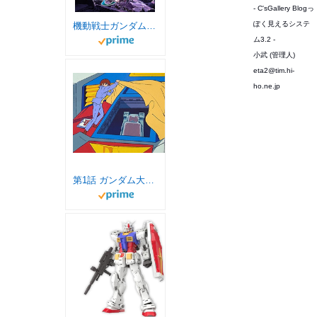
- C'sGallery Blogっ
ぽく見えるシステ
機動戦士ガンダムSEED FREEDOM
ム3.2 -
小武 (管理人)
eta2@tim.hi-
ho.ne.jp
第1話 ガンダム大地に立つ!!