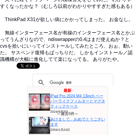
すくなったかな？（むしろ以前がわかりやすすぎた感もある）
ThinkPad X31が欲しい病にかかってしまった。 お金なし。
無線インターフェース名が有線のインターフェース名とかぶ
ってうんざりなので、ndiswrapperの0.4はまだ使えぬか？と
cvsを拾いにいってインストールしてみたところ、おぉ、動い
た。 サスペンド復帰もばっちりだ。 しかもインストール／認
識機構が大幅に進化してて楽になってる。 ありがたや。
最新
iPad Pro 2024 M4 13inch ペー
パーライクフィルターとマグネ
ティックケース
2024/9月3日
～過去5件～
あけまして、おめでとうござい
ます
2004/1月24日