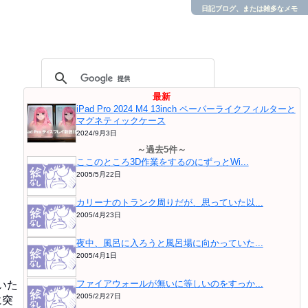
日記ブログ、または雑多なメモ
最新
iPad Pro 2024 M4 13inch ペーパーライクフィルターと
マグネティックケース
2024/9月3日
～過去5件～
ここのところ3D作業をするのにずっとWi...
2005/5月22日
カリーナのトランク周りだが、思っていた以...
2005/4月23日
夜中、風呂に入ろうと風呂場に向かっていた...
2005/4月1日
ファイアウォールが無いに等しいのをすっか...
いた
2005/2月27日
に突