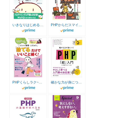
いきなりはじめるPHP 改訂版―― 新・ワクワク・ドキドキの入門教室
PHPからだスマイル2024年9月号:健康寿命をのばす「強い腎臓」をつくる！
PHPくらしラク~る♪2024年9月号:「捨てる」だけでいいこと続く！
確かな力が身につくPHP「超」入門 第2版