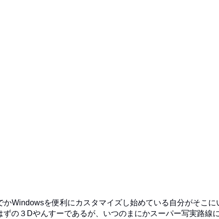
なんでかWindowsを便利にカスタマイズし始めている自分がそこに
はずの３Dやんすーであるが、いつのまにかスーパー写実路線