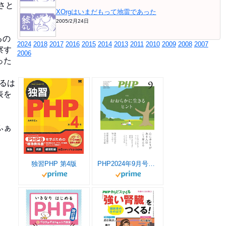
さと
XOrgはいまだもって地雷であった
2005/2月24日
るの
2024
2018
2017
2016
2015
2014
2013
2011
2010
2009
2008
2007
察す
2006
った
るは
表を
ふぁ
独習PHP 第4版
PHP2024年9月号：おおらかに生きるヒント