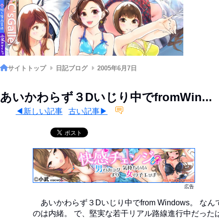
サイトトップ
日記ブログ
2005年6月7日
あいかわらず３Dいじり中でfromWin...
◀新しい記事
古い記事▶
広告
あいかわらず３Dいじり中でfrom Windows。 
のは内緒。 で、堅実な若干リアル路線進行中だった