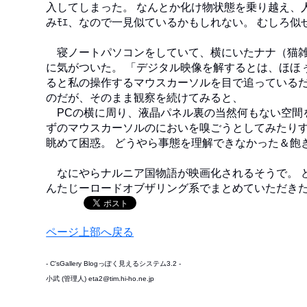
入してしまった。 なんとか化け物状態を乗り越え、
みﾓｴ、なので一見似ているかもしれない。 むしろ似
寝ノートパソコンをしていて、横にいたナナ（猫雑
に気がついた。 「デジタル映像を解するとは、ほほ
ると私の操作するマウスカーソルを目で追っているだ
のだが、そのまま観察を続けてみると、
PCの横に周り、液晶パネル裏の当然何もない空間
ずのマウスカーソルのにおいを嗅ごうとしてみたりす
眺めて困惑。 どうやら事態を理解できなかった＆飽
なにやらナルニア国物語が映画化されるそうで。 
んたじーロードオブザリング系でまとめていただき
ページ上部へ戻る
- C'sGallery Blogっぽく見えるシステム3.2 -
小武 (管理人) eta2@tim.hi-ho.ne.jp