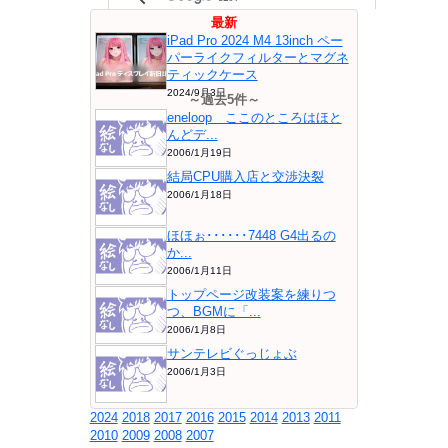
最新
iPad Pro 2024 M4 13inch ペー
パーライクフィルターとマグネ
ティックケース
2024/9月3日
～過去5件～
eneloop ここのところはほと
んどデ...
2006/1月19日
結局CPU購入店と交渉決裂
2006/1月18日
ほほぉ･･････7448 G4出るの
か...
2006/1月11日
トップページ改装案を練りつ
つ、BGMに「...
2006/1月8日
サンテレビぐっじょぶ
2006/1月3日
2024
2018
2017
2016
2015
2014
2013
2011
2010
2009
2008
2007