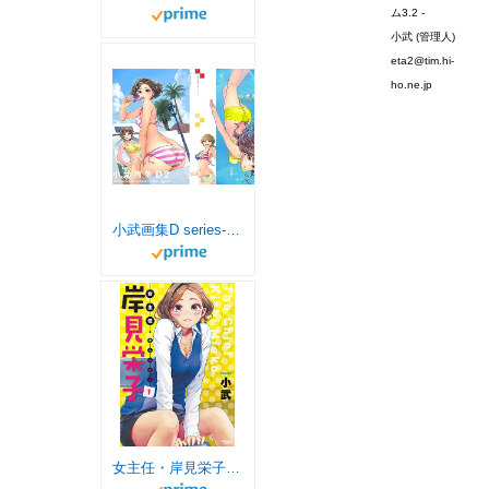
ム3.2 -
小武 (管理人)
eta2@tim.hi-
ho.ne.jp
小武画集D series-2 (小武総本家)
女主任・岸見栄子（１） (バンブーコミックス)