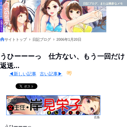
日記ブログ、または雑多なメモ
サイトトップ
日記ブログ
2006年1月20日
うひーーーっ 仕方ない、もう一回だけ
返送...
◀新しい記事
古い記事▶
広告
うひーーーっ