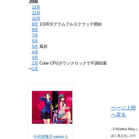
2006
⇒
12月
⇒
11月
⇒
10月
⇒
9月
1/100ダグラムフルスクラッチ開始
⇒
8月
⇒
7月
⇒
6月
⇒
5月
風邪
⇒
4月
⇒
3月
⇒
2月
Cube CPUダウンクロックで不調回避
⇒
1月
ページ上部
へ戻る
- C'sGallery Blogっ
ぽく見えるシステ
小武画集D series-1