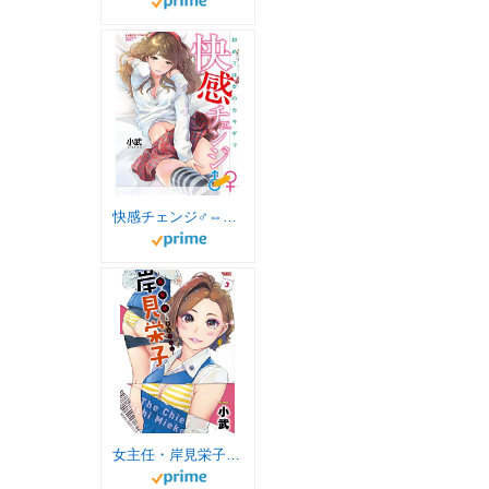
快感チェンジ♂⇔♀ (バンブーコミックス COLORFUL SELECT)
女主任・岸見栄子（３） (バンブーコミックス)