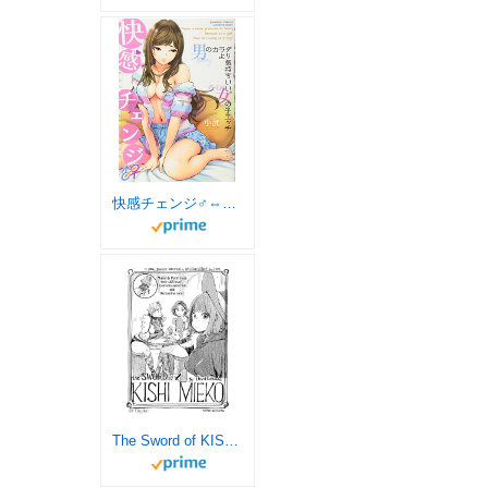
快感チェンジ♂⇔♀ 男のカラダより気持ちいい女の子エッチ (バンブーコミックス COLORFUL SELECT)
The Sword of KISHI MIEKO the Fourth Episode (English Edition)