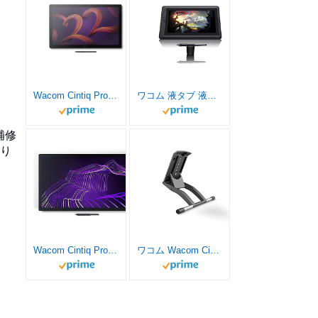
Wacom Cintiq Pro (Wacom Cintiq Pro 22, 本体)
ワコム 液タブ 液晶ペンタブレット 13.3フルHD液晶 Cintiq 13HD DTK-1301/K0
補修
なり
Wacom Cintiq Pro (Wacom Cintiq Pro 27, 本体)
ワコム Wacom Cintiq 16専用スタンド ブラック ACK620K 調節可能