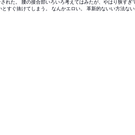
された。 腰の接合部いろいろ考えてはみたが、やはり狭すぎ
いとすぐ抜けてしまう。 なんかエロい。 革新的ないい方法な