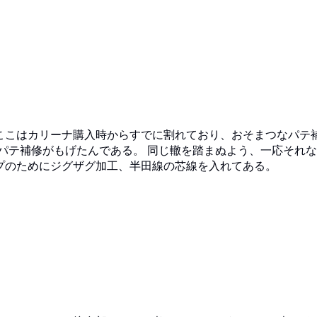
ここはカリーナ購入時からすでに割れており、おそまつなパテ
パテ補修がもげたんである。 同じ轍を踏まぬよう、一応それ
プのためにジグザグ加工、半田線の芯線を入れてある。