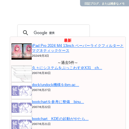
日記ブログ、または雑多なメモ
最新
iPad Pro 2024 M4 13inch ペーパーライクフィルターと
マグネティックケース
2024/9月3日
～過去5件～
久々にシステムをぶっこわす＠X31 ch...
2007/6月30日
dock/undock機構をibm-ac...
2007/6月27日
bootchartを参考に整備 binu...
2007/6月22日
bootchart KDEの起動がやたら...
2007/6月21日