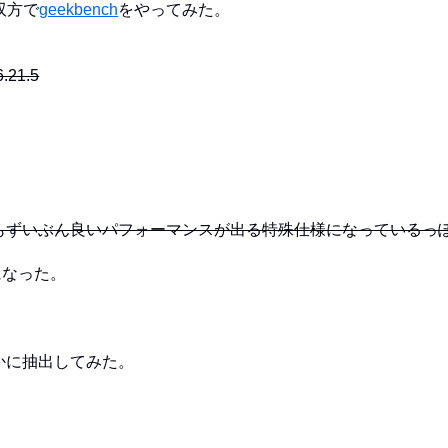
、双方で
geekbench
をやってみた。
6.21.5
りもずいぶん良いパフォーマンスが出る特殊仕様になっているっ
になった。
かに抽出してみた。