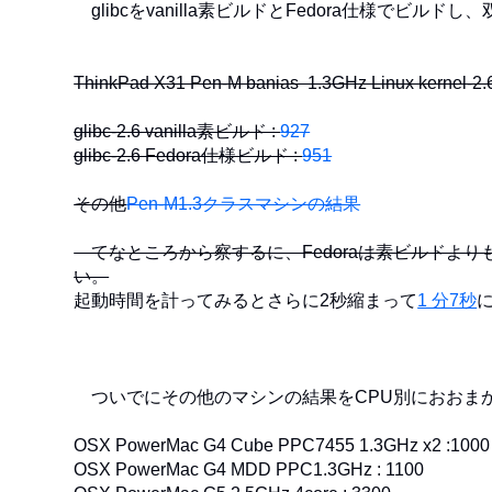
glibcをvanilla素ビルドとFedora仕様でビルドし
ThinkPad X31 Pen-M banias 1.3GHz Linux kernel-2.
glibc-2.6 vanilla素ビルド :
927
glibc-2.6 Fedora仕様ビルド :
951
その他
Pen-M1.3クラスマシンの結果
てなところから察するに、Fedoraは素ビルドよ
い。
起動時間を計ってみるとさらに2秒縮まって
1 分7秒
ついでにその他のマシンの結果をCPU別におおま
OSX PowerMac G4 Cube PPC7455 1.3GHz x2 :1000
OSX PowerMac G4 MDD PPC1.3GHz : 1100