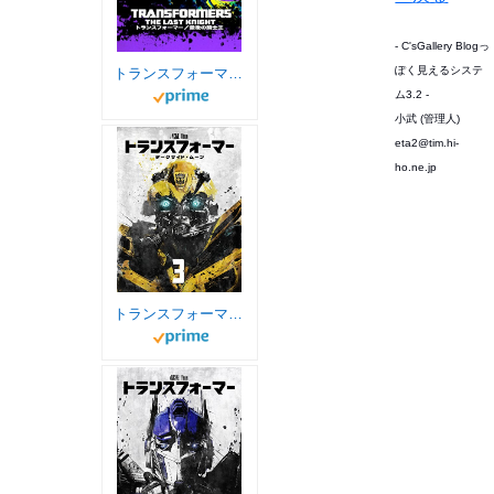
- C'sGallery Blogっ
ぽく見えるシステ
トランスフォーマー／最後の騎士王
ム3.2 -
小武 (管理人)
eta2@tim.hi-
ho.ne.jp
トランスフォーマー/ダークサイド・ムーン (字幕版)