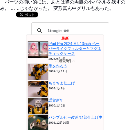
パーツの揃い的には、あとは襟の両脇の小パネルを残すの
み。 ……じゃなかった。 変形真ん中グリルもあった。
最新
iPad Pro 2024 M4 13inch ペー
パーライクフィルターとマグネ
ティックケース
2024/9月3日
～過去5件～
手を作ろう
2009/1月11日
ちまちま仕上げ
2009/1月8日
謹賀新年
2009/1月2日
バンブルビー改造/頭部仕上げ中
2008/12月29日