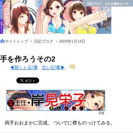
日記ブログ、または雑多なメモ
サイトトップ
日記ブログ
2009年1月14日
手を作ろうその2
◀新しい記事
古い記事▶
広告
両手おおまかに完成。 ついでに襟ものっけてみる。