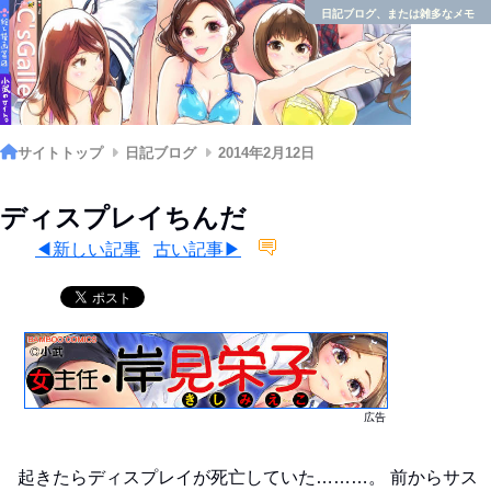
日記ブログ、または雑多なメモ
サイトトップ
日記ブログ
2014年2月12日
ディスプレイちんだ
◀新しい記事
古い記事▶
広告
起きたらディスプレイが死亡していた………。 前からサス