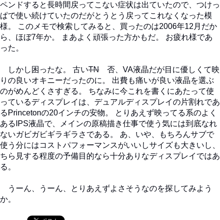
ペンドすると長時間戻ってこない症状は出ていたので、つけっ
ぱで使い続けていたのだがとうとう戻ってこれなくなった模
様。 このメモで検索してみると、買ったのは2006年12月だか
ら、ほぼ7年か。 まあよく頑張った方かもだ。 お疲れ様であ
った。
しかし困ったな。 古い
TN
否、VA液晶だが目に優しくて映
りの良いオキニーだったのに。 出費も痛いが良い液晶を選ぶ
のがめんどくさすぎる。 ちなみに今これを書くにあたって使
っているディスプレイは、デュアルディスプレイの片割れであ
るPrincetonの20インチの安物。 とりあえず映ってる系のよく
あるIPS液晶で、メインの原稿描き仕事で使う気には到底なれ
ないガビガビギラギラさである。 あ、いや、もちろんサブで
使う分にはコストパフォーマンスがいいしサイズも大きいし、
ちら見する程度の予備目的なら十分ありなディスプレイではあ
る。
うーん、うーん、とりあえずよさそうなのを探してみよう
か。