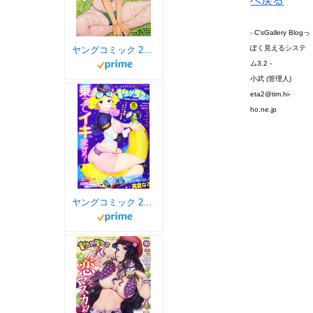
へ戻る
- C'sGallery Blogっ
ぽく見えるシステ
ヤングコミック 2019年 06 月号 [雑誌]
ム3.2 -
小武 (管理人)
eta2@tim.hi-
ho.ne.jp
ヤングコミック 2019年 12 月号 [雑誌]