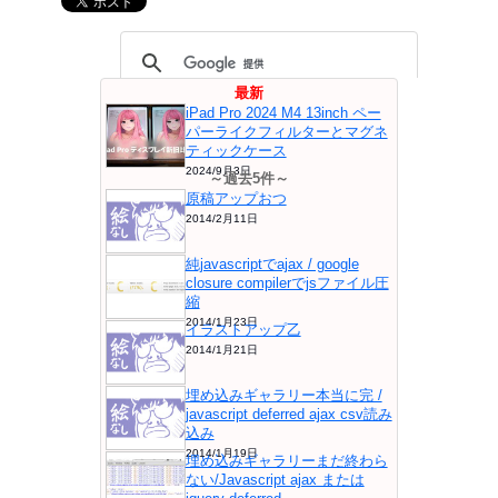
最新
iPad Pro 2024 M4 13inch ペー
パーライクフィルターとマグネ
ティックケース
2024/9月3日
～過去5件～
原稿アップおつ
2014/2月11日
純javascriptでajax / google
closure compilerでjsファイル圧
縮
2014/1月23日
イラストアップ乙
2014/1月21日
埋め込みギャラリー本当に完 /
javascript deferred ajax csv読み
込み
2014/1月19日
埋め込みギャラリーまだ終わら
ない/Javascript ajax または