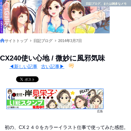
日記ブログ、または雑多なメモ
サイトトップ
日記ブログ
2014年3月7日
CX240使い心地 / 微妙に風邪気味
◀新しい記事
古い記事▶
広告
初の、CX２４０をカラーイラスト仕事で使ってみた感想。