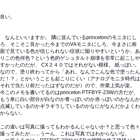
良い。
なんといいますか。 隣に並んでいるprincetonのモニタにし
ろ、そこそこ良かった今までのVAモニタにしろ、今まさに画
面で見ている色が信じられない症状に陥りやすいというか、あ
りこの色何色？という色的ゲシュタルト崩壊を非常に起こしや
すかったのだが、 CX２４０ではそれがない模様。 紙っぽい。
なので、塗り終わってから「あれ、なんでこんな色で塗ったん
だ！？」とかいうことも起こりにくい（アナログモニタ時代は
それで当たり前だったはずなのだが）ので、作業上気が楽。
今このメモを書いてるのはprinceton PTFBYF-23Wの方だが、
もう単に白い部分が白なのか青っぽいのか赤っぽいのかなんか
点滅しているのかギラギラしているのかなにがなんだかよくわ
からない。
この違いは写真に撮ってもわかるんじゃないか？と思って色々
撮ってみたが……うーん、これは写真ではわからないな。