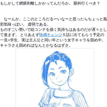
もしかして網膜剥離しかかってんだろか。 眼科行くべき？
なーんか、ここのところだるーいなーと思ったらちょっと風
邪気味っぽい。 虚弱である。
ものすごい勢いで絵コンテを描く気持ちはあるのだが遅々とし
て進まず。 とりあえず
快感チェンジ
５話に出てもらう予定の
一見○学生、実は主人公と同い年という女子キャラを固め中。
キャラさえ固めればなんとかなるはずさ。