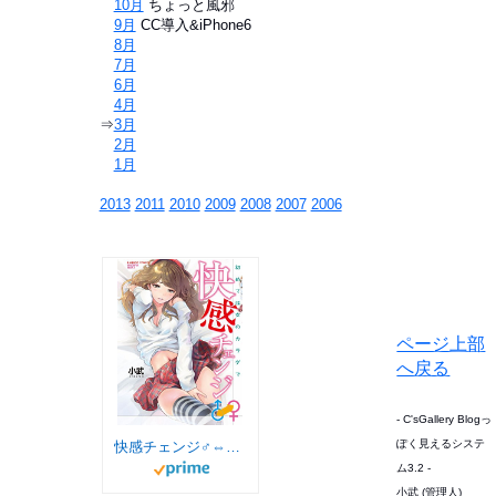
⇒
10月
ちょっと風邪
⇒
9月
CC導入&iPhone6
⇒
8月
⇒
7月
⇒
6月
⇒
4月
⇒
3月
⇒
2月
⇒
1月
2013
2011
2010
2009
2008
2007
2006
ページ上部
へ戻る
- C'sGallery Blogっ
ぽく見えるシステ
快感チェンジ♂⇔♀ (バンブーコミックス COLORFUL SELECT)
ム3.2 -
小武 (管理人)