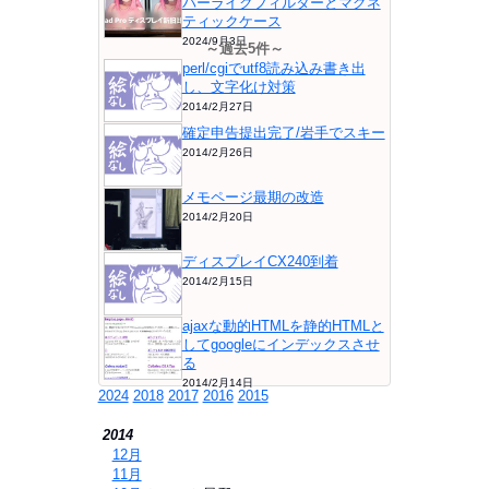
パーライクフィルターとマグネ
ティックケース
2024/9月3日
～過去5件～
perl/cgiでutf8読み込み書き出
し、文字化け対策
2014/2月27日
確定申告提出完了/岩手でスキー
2014/2月26日
メモページ最期の改造
2014/2月20日
ディスプレイCX240到着
2014/2月15日
ajaxな動的HTMLを静的HTMLと
してgoogleにインデックスさせ
る
2014/2月14日
2024
2018
2017
2016
2015
2014
⇒
12月
⇒
11月