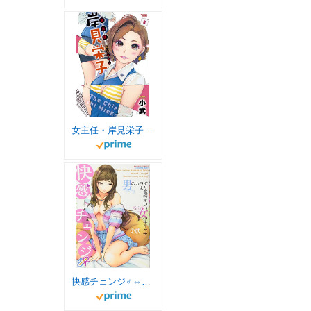
女主任・岸見栄子（３） (バンブーコミックス)
快感チェンジ♂⇔♀ 男のカラダより気持ちいい女の子エッチ (バンブーコミックス COLORFUL SELECT)