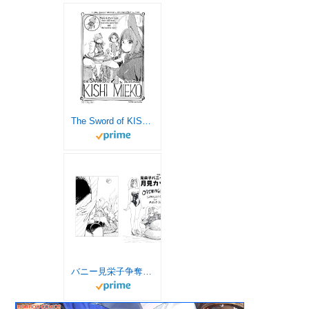
The Sword of KISHI MIEKO the Fourth Episode (English Edition)
バニー見栄子争奪月見カップ (小武総本家)