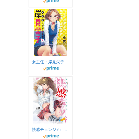
女主任・岸見栄子（１） (バンブーコミックス)
快感チェンジ♂⇔♀ (バンブーコミックス COLORFUL SELECT)