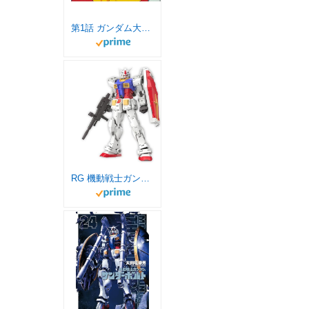
第1話 ガンダム大地に立つ!!
RG 機動戦士ガンダム RX-78-2 ガンダム Ver.2.0 1/144スケール 色分け済みプラモデル