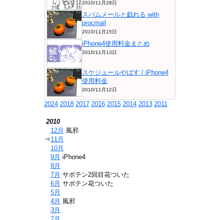
2010/11月28日
スパムメールと戯れる with
procmail
2010/11月15日
iPhone4使用料金まとめ
2010/11月13日
スケジュールやばす / iPhone4
使用料金
2010/11月12日
2024
2018
2017
2016
2015
2014
2013
2011
2010
⇒
12月
風邪
⇒
11月
⇒
10月
⇒
9月
iPhone4
⇒
8月
⇒
7月
サボテン2回目花ついた
⇒
6月
サボテン花ついた
⇒
5月
⇒
4月
風邪
⇒
3月
⇒
2月