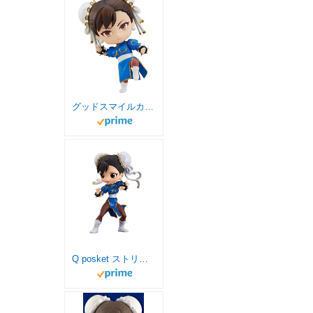
グッドスマイルカンパニー(GOOD SMILE COMPANY)ねんどろいど ストリートファイターII 春麗 ノンスケール プラスチック製 塗装済み可動フィギュア
Q posket ストリートファイターシリーズ 春麗 ノーマルカラー 単品