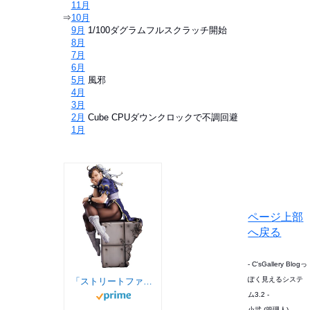
⇒
11月
⇒
10月
⇒
9月
1/100ダグラムフルスクラッチ開始
⇒
8月
⇒
7月
⇒
6月
⇒
5月
風邪
⇒
4月
⇒
3月
⇒
2月
Cube CPUダウンクロックで不調回避
⇒
1月
ページ上部
へ戻る
- C'sGallery Blogっ
ぽく見えるシステ
「ストリートファイター」シリーズ 春麗 1/6スケール プラスチック製 塗装済み完成品フィギュア
ム3.2 -
小武 (管理人)