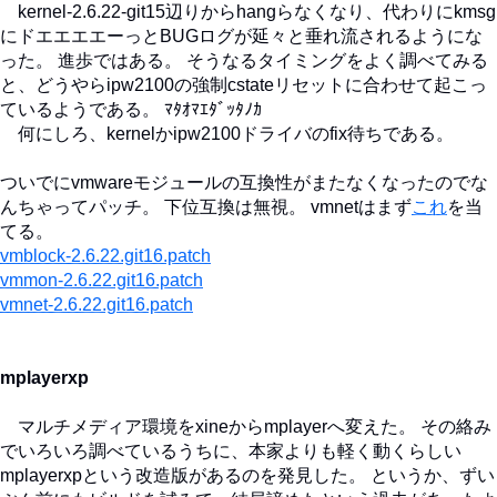
kernel-2.6.22-git15辺りからhangらなくなり、代わりにkmsg
にドエエエエーっとBUGログが延々と垂れ流されるようにな
った。 進歩ではある。 そうなるタイミングをよく調べてみる
と、どうやらipw2100の強制cstateリセットに合わせて起こっ
ているようである。 ﾏﾀｵﾏｴﾀﾞｯﾀﾉｶ
何にしろ、kernelかipw2100ドライバのfix待ちである。
ついでにvmwareモジュールの互換性がまたなくなったのでな
んちゃってパッチ。 下位互換は無視。 vmnetはまず
これ
を当
てる。
vmblock-2.6.22.git16.patch
vmmon-2.6.22.git16.patch
vmnet-2.6.22.git16.patch
mplayerxp
マルチメディア環境をxineからmplayerへ変えた。 その絡み
でいろいろ調べているうちに、本家よりも軽く動くらしい
mplayerxpという改造版があるのを発見した。 というか、ずい