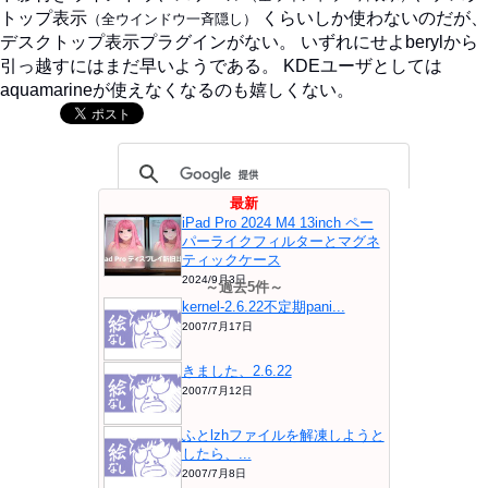
トップ表示
くらいしか使わないのだが、
（全ウインドウ一斉隠し）
デスクトップ表示プラグインがない。 いずれにせよberylから
引っ越すにはまだ早いようである。 KDEユーザとしては
aquamarineが使えなくなるのも嬉しくない。
最新
iPad Pro 2024 M4 13inch ペー
パーライクフィルターとマグネ
ティックケース
2024/9月3日
～過去5件～
kernel-2.6.22不定期pani...
2007/7月17日
きました、2.6.22
2007/7月12日
ふとlzhファイルを解凍しようと
したら、...
2007/7月8日