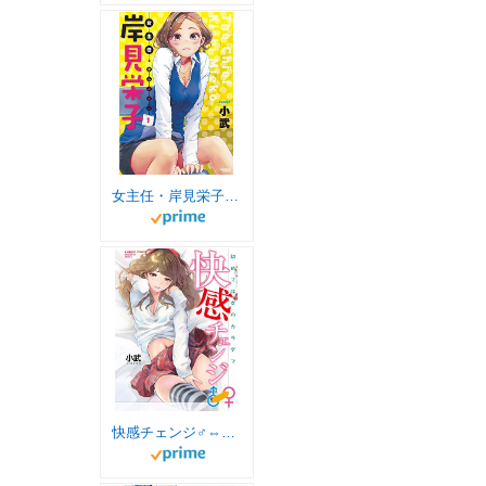
女主任・岸見栄子（１） (バンブーコミックス)
快感チェンジ♂⇔♀ (バンブーコミックス COLORFUL SELECT)