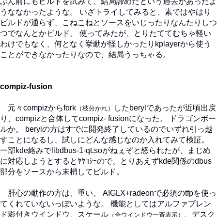
ぶん前にもビルドを試みて、結局諦めたという過去があったよ
うななかったような。 いざトライしてみると、素ではやはり
ビルドが通らず、こねこねとソースをいじったりなんたりしつ
つでなんとかビルド。 使ってみたが、とりたててむちゃ軽い
わけでもなく、何となく挙動が怪しかったりkplayerから使う
ことができなかったりなので、結局うっちゃる。
compiz-fusion
元々compizからfork
したberylであったが近頃出戻
（枝分かれ）
り、compizと合体してcompiz- fusionになった。 ドラゴンボー
ルか。 berylの方はすでに開発終了しているのでいずれ引っ越
すことになるし、試しにどんな感じなのか入れてみて検証。
一部kde絡みでlibdbus-1-qt.soがねぇぞと怒られたが、まじめ
に対応しようとするとﾔﾔｺｼｰので、とりあえずkde関係のdbus
部分をソースから末梢してビルド。
肝心の動作の方は、重い。 AIGLX+radeonで必須のtfpを使っ
てくれていないっぽいような。 機能としてはアルファブレン
ド影付きウインドウ、スケール
、デスク
（全ウインドウ一斉表示）