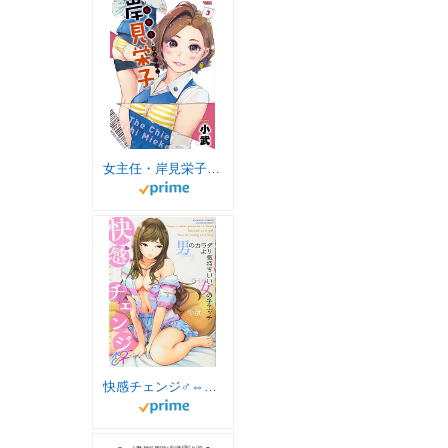
女主任・岸見栄子（３） (バンブーコミックス)
快感チェンジ♂⇔♀ 男のカラダより気持ちいい女の子エッチ (バンブーコミックス COLORFUL SELECT)