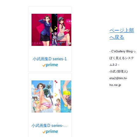
ページ上部
へ戻る
- C'sGallery Blogっ
ぽく見えるシステ
小武画集D series-1
ム3.2 -
小武 (管理人)
eta2@tim.hi-
ho.ne.jp
小武画集D series-2 (小武総本家)