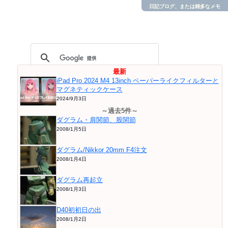
日記ブログ、または雑多なメモ
最新
iPad Pro 2024 M4 13inch ペーパーライクフィルターと
マグネティックケース
2024/9月3日
～過去5件～
ダグラム・肩関節、股関節
2008/1月5日
ダグラム/Nikkor 20mm F4注文
2008/1月4日
ダグラム再起立
2008/1月3日
D40初初日の出
2008/1月2日