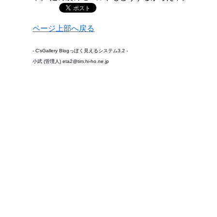
ページ上部へ戻る
- C'sGallery Blogっぽく見えるシステム3.2 -
小武 (管理人) eta2@tim.hi-ho.ne.jp