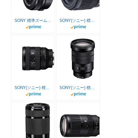
SONY 標準ズームレンズ E PZ 16-50mm F3.5-5.6 OSS ソニー Eマウント用 APS-C専用 SELP1650
SONY(ソニー) 標準単焦点レンズ フルサイズ FE 50mm F1.8 デジタル一眼カメラα[Eマウント]用 純正レンズ SEL50F18F
SONY(ソニー) 標準ズームレンズ フルサイズ FE 20-70mm F4 G Gレンズ デジタル一眼カメラα[Eマウント]用 純正レンズ SEL2070G
SONY(ソニー) 標準ズームレンズ APS-C E PZ 18-105mm F4 G OSS Gレンズ デジタル一眼カメラα[Eマウント]用 純正レンズ SELP18105G