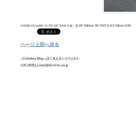
AF Nikkor 35-70/3.3-4.5 Nikon D40
1/320秒 f/9 iso400 +0.7EV MF RAW 午後・雪
ページ上部へ戻る
- C'sGallery Blogっぽく見えるシステム3.2 -
小武 (管理人) eta2@tim.hi-ho.ne.jp