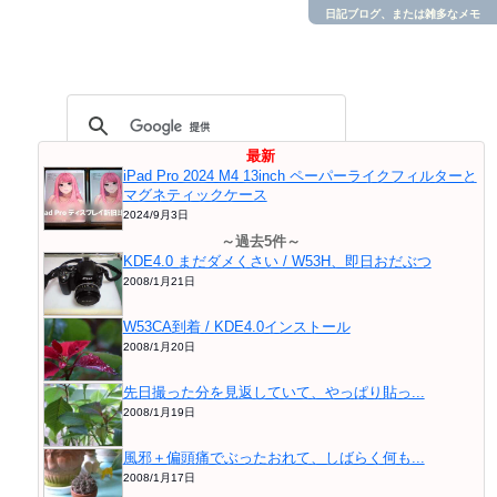
日記ブログ、または雑多なメモ
最新
iPad Pro 2024 M4 13inch ペーパーライクフィルターと
マグネティックケース
2024/9月3日
～過去5件～
KDE4.0 まだダメくさい / W53H、即日おだぶつ
2008/1月21日
W53CA到着 / KDE4.0インストール
2008/1月20日
先日撮った分を見返していて、やっぱり貼っ...
2008/1月19日
風邪＋偏頭痛でぶったおれて、しばらく何も...
2008/1月17日