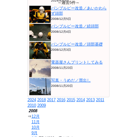
2024/9月3日
～過去5件～
バンブルビー改造／あいかわら
ず頭部
2008/12月5日
バンブルビー改造／続頭部
2008/12月4日
バンブルビー改造／頭部基礎
2008/12月3日
電器屋さんプリントしてみる
2008/11月23日
写真・うめだ／買出し
2008/11月20日
2024
2018
2017
2016
2015
2014
2013
2011
2010
2009
2008
⇒
12月
⇒
11月
⇒
10月
⇒
9月