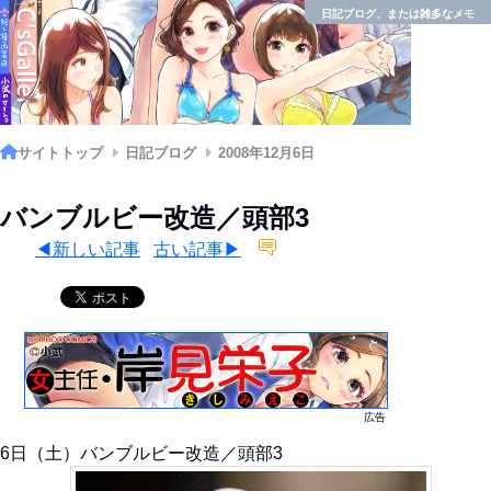
日記ブログ、または雑多なメモ
サイトトップ
日記ブログ
2008年12月6日
バンブルビー改造／頭部3
◀新しい記事
古い記事▶
広告
6日（土）バンブルビー改造／頭部3