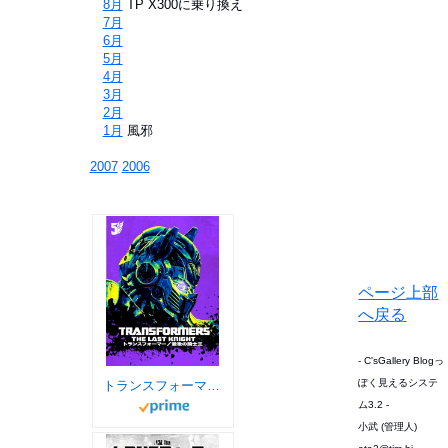
⇒
8月
TP X300に乗り換え
⇒
7月
⇒
6月
⇒
5月
⇒
4月
⇒
3月
⇒
2月
⇒
1月
風邪
2007
2006
ページ上部
へ戻る
- C'sGallery Blogっ
ぽく見えるシステ
トランスフォーマー／最後の騎士王
ム3.2 -
小武 (管理人)