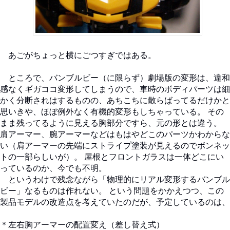
あごがちょっと横にごつすぎではある。
ところで、バンブルビー（に限らず）劇場版の変形は、違和
感なくギガココ変形してしまうので、車時のボディパーツは細
かく分断されはするものの、あちこちに散らばってるだけかと
思いきや、ほぼ例外なく有機的変形もしちゃっている。 その
まま残ってるように見える胸部分ですら、元の形とは違う。
肩アーマー、腕アーマーなどはもはやどこのパーツかわからな
い（肩アーマーの先端にストライプ塗装が見えるのでボンネッ
トの一部らしいが）。 屋根とフロントガラスは一体どこにい
っているのか、今でも不明。
というわけで残念ながら「物理的にリアル変形するバンブル
ビー」なるものは作れない。 という問題をかかえつつ、この
製品モデルの改造点を考えていたのだが、予定しているのは、
＊左右胸アーマーの配置変え（差し替え式）