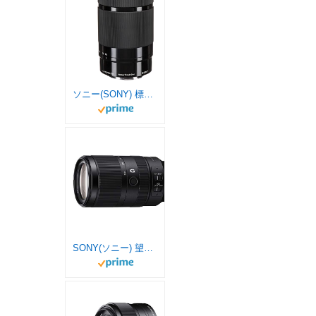
ソニー(SONY) 標準ズームレンズ APS-C E 55-210mm F4.5-6.3 OSS デジタル一眼カメラα[Eマウント]用 純正レンズ SEL55210 BQ
SONY(ソニー) 望遠ズームレンズ APS-C E 70-350mm F4.5-6.3 G OSS Gレンズ デジタル一眼カメラα[Eマウント]用 純正レンズ SEL70350G