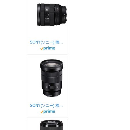
SONY(ソニー) 標準ズームレンズ フルサイズ FE 20-70mm F4 G Gレンズ デジタル一眼カメラα[Eマウント]用 純正レンズ SEL2070G
SONY(ソニー) 標準ズームレンズ APS-C E PZ 18-105mm F4 G OSS Gレンズ デジタル一眼カメラα[Eマウント]用 純正レンズ SELP18105G