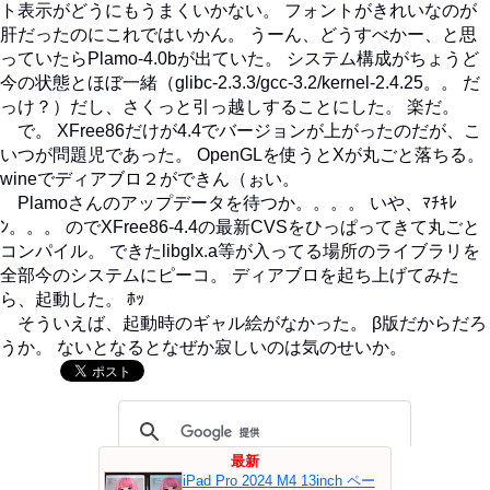
ト表示がどうにもうまくいかない。 フォントがきれいなのが
肝だったのにこれではいかん。 うーん、どうすべかー、と思
っていたらPlamo-4.0bが出ていた。 システム構成がちょうど
今の状態とほぼ一緒（glibc-2.3.3/gcc-3.2/kernel-2.4.25。。 だ
っけ？）だし、さくっと引っ越しすることにした。 楽だ。
で。 XFree86だけが4.4でバージョンが上がったのだが、こ
いつが問題児であった。 OpenGLを使うとXが丸ごと落ちる。
wineでディアブロ２ができん（ぉい。
Plamoさんのアップデータを待つか。。。。 いや、ﾏﾁｷﾚ
ﾝ。。。 のでXFree86-4.4の最新CVSをひっぱってきて丸ごと
コンパイル。 できたlibglx.a等が入ってる場所のライブラリを
全部今のシステムにピーコ。 ディアブロを起ち上げてみた
ら、起動した。 ﾎｯ
そういえば、起動時のギャル絵がなかった。 β版だからだろ
うか。 ないとなるとなぜか寂しいのは気のせいか。
最新
iPad Pro 2024 M4 13inch ペー