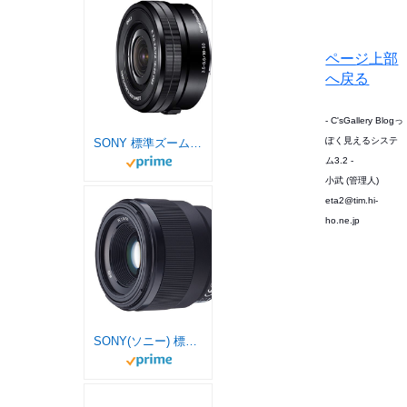
ページ上部
へ戻る
- C'sGallery Blogっ
ぽく見えるシステ
SONY 標準ズームレンズ E PZ 16-50mm F3.5-5.6 OSS ソニー Eマウント用 APS-C専用 SELP1650
ム3.2 -
小武 (管理人)
eta2@tim.hi-
ho.ne.jp
SONY(ソニー) 標準単焦点レンズ フルサイズ FE 50mm F1.8 デジタル一眼カメラα[Eマウント]用 純正レンズ SEL50F18F