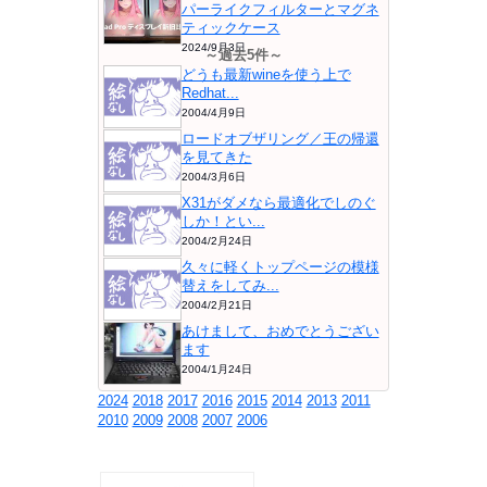
パーライクフィルターとマグネ
ティックケース
2024/9月3日
～過去5件～
どうも最新wineを使う上で
Redhat...
2004/4月9日
ロードオブザリング／王の帰還
を見てきた
2004/3月6日
X31がダメなら最適化でしのぐ
しか！とい...
2004/2月24日
久々に軽くトップページの模様
替えをしてみ...
2004/2月21日
あけまして、おめでとうござい
ます
2004/1月24日
2024
2018
2017
2016
2015
2014
2013
2011
2010
2009
2008
2007
2006