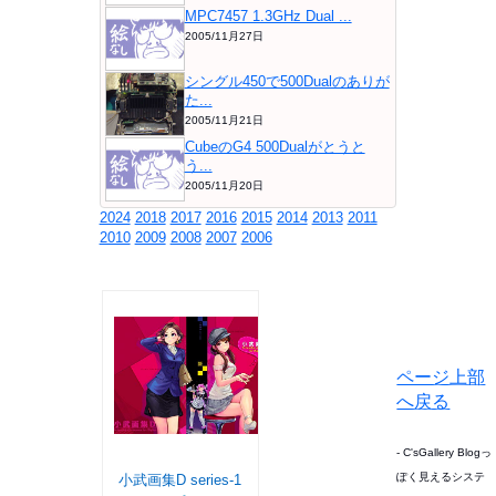
MPC7457 1.3GHz Dual ...
2005/11月27日
シングル450で500Dualのありが
た...
2005/11月21日
CubeのG4 500Dualがとうと
う...
2005/11月20日
2024
2018
2017
2016
2015
2014
2013
2011
2010
2009
2008
2007
2006
ページ上部
へ戻る
- C'sGallery Blogっ
ぽく見えるシステ
小武画集D series-1