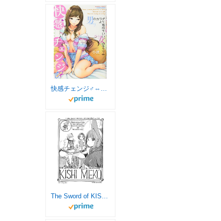
快感チェンジ♂⇔♀ 男のカラダより気持ちいい女の子エッチ (バンブーコミックス COLORFUL SELECT)
The Sword of KISHI MIEKO the Fourth Episode (English Edition)