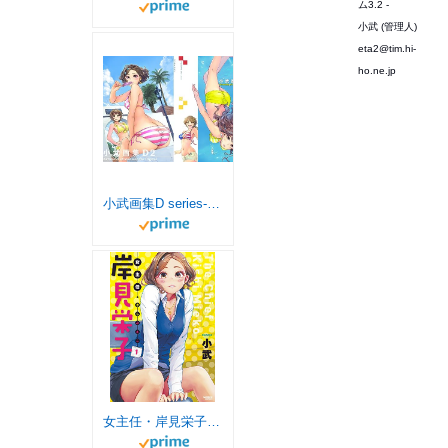
ム3.2 -
小武 (管理人)
eta2@tim.hi-
ho.ne.jp
小武画集D series-2 (小武総本家)
女主任・岸見栄子（１） (バンブーコミックス)