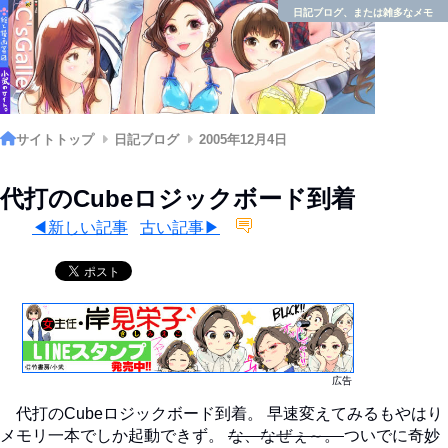
日記ブログ、または雑多なメモ
サイトトップ
日記ブログ
2005年12月4日
代打のCubeロジックボード到着
◀新しい記事
古い記事▶
広告
代打のCubeロジックボード到着。 早速変えてみるもやはり
メモリ一本でしか起動できず。
な、なぜぇ～。
ついでに奇妙