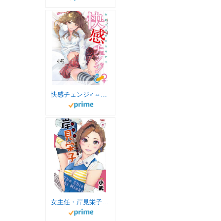
快感チェンジ♂⇔♀ (バンブーコミックス COLORFUL SELECT)
女主任・岸見栄子（３） (バンブーコミックス)