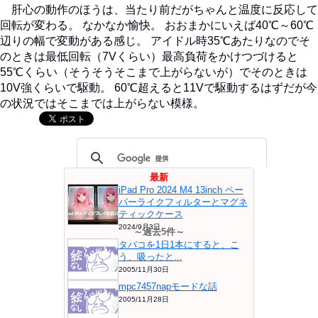
肝心の動作のほうは、当たり前だがちゃんと温度に反応して
回転が変わる。 なかなか愉快。 おおまかにいえば40℃～60℃
辺りの幅で変動がある感じ。 アイドル時35℃あたりなのでそ
のときは最低回転（7Vくらい）最高負荷をかけつづけると
55℃くらい（そうそうそこまで上がらないが）でそのときは
10V強くらいで駆動。 60℃超えると11Vで駆動するはずだが今
の状況ではそこまでは上がらない模様。
最新
iPad Pro 2024 M4 13inch ペー
パーライクフィルターとマグネ
ティックケース
2024/9月3日
～過去5件～
タバコを1日1本にすると、こ
う、吸ったと...
2005/11月30日
mpc7457napモードな話
2005/11月28日