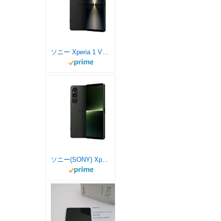
ソニー Xperia 1 VI/SIMフリースマホ/ブラック/XQ-EC44 B1JPCX0 【日本正規代理店品】 / 防水/防塵/Snapdragon 8 Gen 3 / ストレージ12GB･256GB
ソニー(SONY) Xperia1V / SIMフリースマホ / 【日本正規代理店品】 / 防水/防塵/Snapdragon® 8 Gen2 5G / ストレージ512GB /カーキグリーン/XQ-DQ44 G