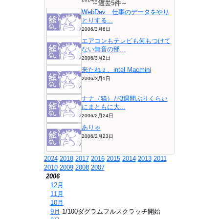
～過去5件～
WebDav 仕事のデータをやり
とりする...
2006/3月6日
エアコンもテレビも何もつけて
ない無音の部...
2006/3月2日
来たねぇ、intel Macmini
2006/3月1日
ナナ（猫）が3週間ぶりくらい
にまともに大...
2006/2月24日
ありゃ
2006/2月23日
2024
2018
2017
2016
2015
2014
2013
2011
2010
2009
2008
2007
2006
⇒
12月
⇒
11月
⇒
10月
⇒
9月
1/100ダグラムフルスクラッチ開始