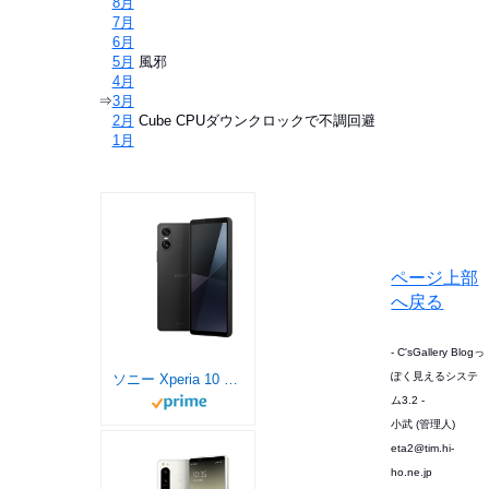
⇒
8月
⇒
7月
⇒
6月
⇒
5月
風邪
⇒
4月
⇒
3月
⇒
2月
Cube CPUダウンクロックで不調回避
⇒
1月
ページ上部
へ戻る
- C'sGallery Blogっ
ぽく見えるシステ
ソニー Xperia 10 VI/SIMフリースマホ/ブラック/XQ-ES44 B1JPCX0 【日本正規代理店品】 / 防水/防塵/Snapdragon® 6 Gen 1 Mobile Platform / ストレージ6GB･128GB
ム3.2 -
小武 (管理人)
eta2@tim.hi-
ho.ne.jp