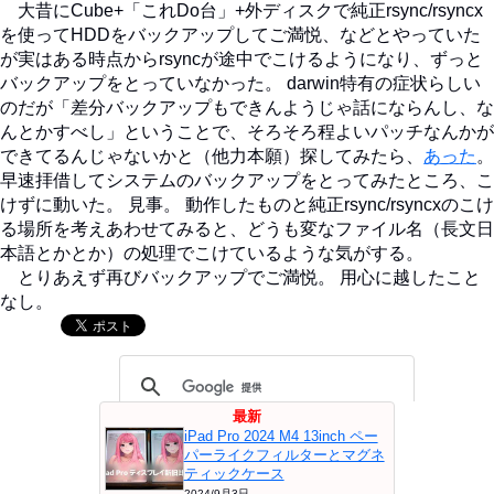
大昔にCube+「これDo台」+外ディスクで純正rsync/rsyncx
を使ってHDDをバックアップしてご満悦、などとやっていた
が実はある時点からrsyncが途中でこけるようになり、ずっと
バックアップをとっていなかった。 darwin特有の症状らしい
のだが「差分バックアップもできんようじゃ話にならんし、な
んとかすべし」ということで、そろそろ程よいパッチなんかが
できてるんじゃないかと（他力本願）探してみたら、
あった
。
早速拝借してシステムのバックアップをとってみたところ、こ
けずに動いた。 見事。 動作したものと純正rsync/rsyncxのこけ
る場所を考えあわせてみると、どうも変なファイル名（長文日
本語とかとか）の処理でこけているような気がする。
とりあえず再びバックアップでご満悦。 用心に越したこと
なし。
最新
iPad Pro 2024 M4 13inch ペー
パーライクフィルターとマグネ
ティックケース
2024/9月3日