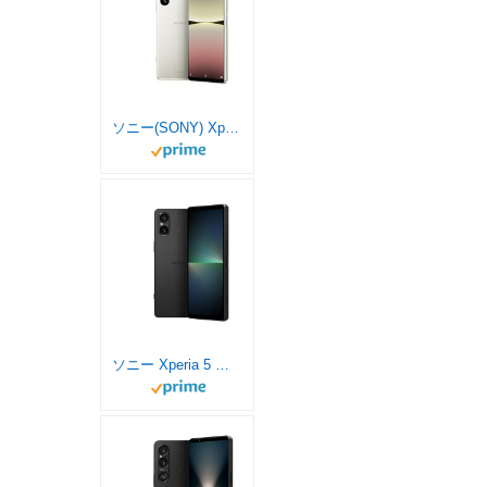
ソニー(SONY) Xperia5IV / SIMフリースマホ / 【日本正規代理店品】 / 防水/防塵/Snapdragon 8 Gen 1 / ストレージ256GB / エクリュホワイト/XQ-CQ44 C
ソニー Xperia 5 Ⅴ / SIMフリースマホ / 【日本正規代理店品】 / 防水/防塵/Snapdragon 8 Gen 2 / ストレージ256GB / ブラック/XQ-DE44 B