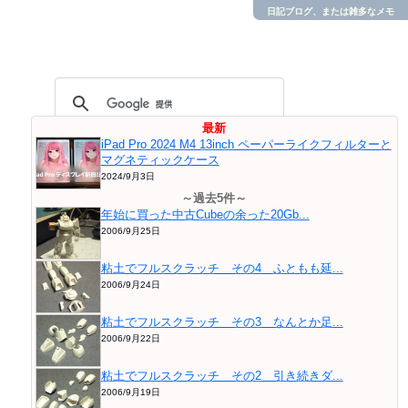
日記ブログ、または雑多なメモ
最新
iPad Pro 2024 M4 13inch ペーパーライクフィルターと
マグネティックケース
2024/9月3日
～過去5件～
年始に買った中古Cubeの余った20Gb...
2006/9月25日
粘土でフルスクラッチ その4 ふともも延...
2006/9月24日
粘土でフルスクラッチ その3 なんとか足...
2006/9月22日
粘土でフルスクラッチ その2 引き続きダ...
2006/9月19日