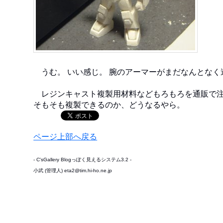
うむ。 いい感じ。 腕のアーマーがまだなんとなく
レジンキャスト複製用材料などもろもろを通販で注
そもそも複製できるのか、どうなるやら。
ページ上部へ戻る
- C'sGallery Blogっぽく見えるシステム3.2 -
小武 (管理人) eta2@tim.hi-ho.ne.jp