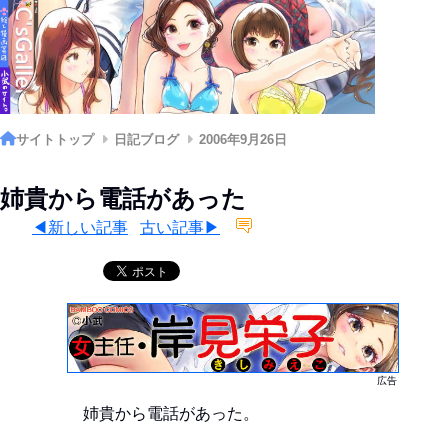
サイトトップ
日記ブログ
2006年9月26日
姉貴から電話があった
◀新しい記事
古い記事▶
広告
姉貴から電話があった。