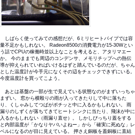
しばらく使ってみての感想だが、6ミリヒートパイプでは容
量不足かもしれない。 Radeon8500の消費電力が15-30Wとい
う話でCPUの稼働時並以上なことを考えると、アタリマエー
か。 今のままでも周辺のコンデンサ、メモリチップへの熱伝
導が抑えられていればいけるはずと踏んでいるのだが、ちゃん
とした温度計が今手元になくその辺をチェックできずにいる。
今度温度計を買ってこよう。
あとは基盤の一部が生で見えている状態なのがまずいっちゃ
まずい。 窓から横殴りの雨が入ってきたりして中に落ちた
り、くしゃみしてつばがポチッと中に入るかもしれない。 雨
漏りのしずくが落ちてきてヒートシンクに当たり、飛沫が中に
入るかもしれない（雨漏り直せ）。 しかしぴっちり蓋をする
と内部温度が「かなりヤバいよねー」から「確実に死ぬな」レ
ベルになるのが目に見えている。 押さえ銅板を蓋銅板に直結