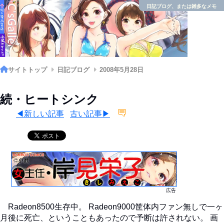
日記ブログ、または雑多なメモ
サイトトップ
日記ブログ
2008年5月28日
続・ヒートシンク
◀新しい記事
古い記事▶
広告
Radeon8500生存中。 Radeon9000筐体内ファン無しで一ヶ
月後に死亡、ということもあったので予断は許されない。 画