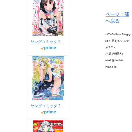
ページ上部
へ戻る
- C'sGallery Blogっ
ぽく見えるシステ
ヤングコミック 2020年 06 月号 [雑誌]
ム3.2 -
小武 (管理人)
eta2@tim.hi-
ho.ne.jp
ヤングコミック 2020年 08 月号 [雑誌]