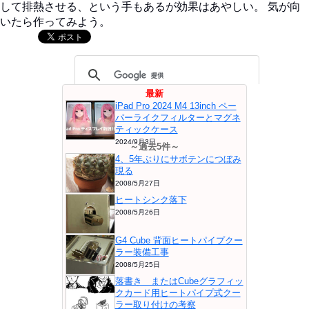
して排熱させる、という手もあるが効果はあやしい。 気が向
いたら作ってみよう。
最新
iPad Pro 2024 M4 13inch ペー
パーライクフィルターとマグネ
ティックケース
2024/9月3日
～過去5件～
4、5年ぶりにサボテンにつぼみ
現る
2008/5月27日
ヒートシンク落下
2008/5月26日
G4 Cube 背面ヒートパイプクー
ラー装備工事
2008/5月25日
落書き またはCubeグラフィッ
クカード用ヒートパイプ式クー
ラー取り付けの考察