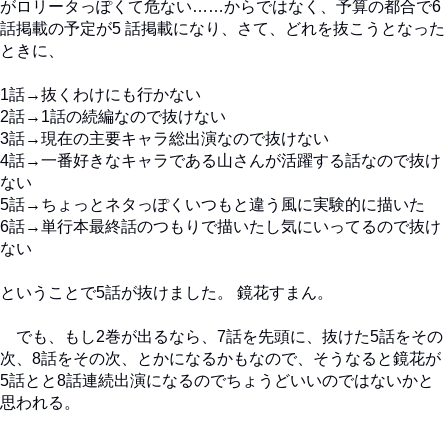
がロリータっぽくて危ない……からではなく、予算の都合で6
話掲載の予定が5 話掲載になり、さて、どれを抜こうとなった
ときに、
1話→抜くわけにも行かない
2話→1話の続編なので抜けない
3話→現在の主要キャラ総出演なので抜けない
4話→一番好きなキャラである山さんが活躍する話なので抜け
ない
5話→ちょっとネタっぽくいつもと違う風に実験的に描いた
6話→単行本最終話のつもりで描いたし気にいってるので抜け
ない
ということで5話が抜けました。 鏡花すまん。
でも、もし2巻が出るなら、7話を先頭に、抜けた5話をその
次、8話をその次、とかになるかもなので、そうなると鏡花が
5話とと8話連続出演になるのでちょうどいいのではないかと
思われる。