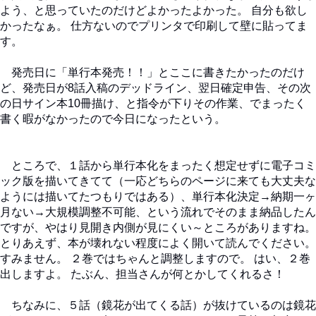
よう、と思っていたのだけどよかったよかった。 自分も欲し
かったなぁ。 仕方ないのでプリンタで印刷して壁に貼ってま
す。
発売日に「単行本発売！！」とここに書きたかったのだけ
ど、発売日が8話入稿のデッドライン、翌日確定申告、その次
の日サイン本10冊描け、と指令が下りその作業、でまったく
書く暇がなかったので今日になったという。
ところで、１話から単行本化をまったく想定せずに電子コミ
ック版を描いてきてて（一応どちらのページに来ても大丈夫な
ようには描いてたつもりではある）、単行本化決定→納期一ヶ
月ない→大規模調整不可能、という流れでそのまま納品したん
ですが、やはり見開き内側が見にくい～ところがありますね。
とりあえず、本が壊れない程度によく開いて読んでください。
すみません。 ２巻ではちゃんと調整しますので。 はい、２巻
出しますよ。 たぶん、担当さんが何とかしてくれるさ！
ちなみに、５話（鏡花が出てくる話）が抜けているのは鏡花