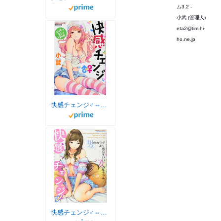
ム3.2 -
小武 (管理人)
eta2@tim.hi-
ho.ne.jp
快感チェンジ♂⇔♀ エッチなキミは僕の中 (バンブーコミックス COLORFUL SELECT)
快感チェンジ♂⇔♀ 男のカラダより気持ちいい女の子エッチ (バンブーコミックス COLORFUL SELECT)