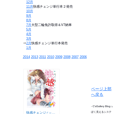
⇒
12月
⇒
11月
快感チェンジ単行本２発売
⇒
10月
⇒
9月
⇒
8月
⇒
7月
大型二輪免許取得＆V7納車
⇒
5月
⇒
4月
⇒
3月
⇒
2月
快感チェンジ単行本発売
⇒
1月
2014
2013
2011
2010
2009
2008
2007
2006
ページ上部
へ戻る
- C'sGallery Blogっ
ぽく見えるシステ
快感チェンジ♂⇔♀ (バンブーコミックス COLORFUL SELECT)