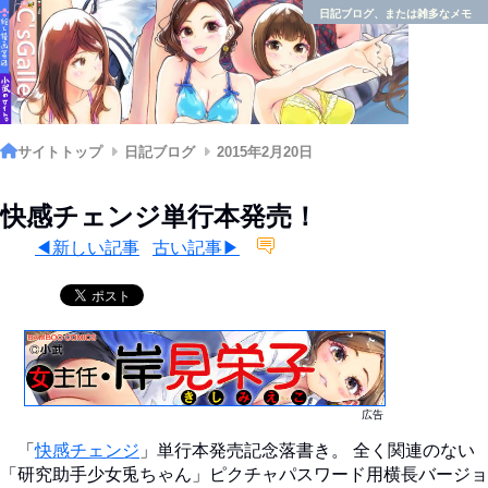
日記ブログ、または雑多なメモ
サイトトップ
日記ブログ
2015年2月20日
快感チェンジ単行本発売！
◀新しい記事
古い記事▶
広告
「
快感チェンジ
」単行本発売記念落書き。 全く関連のない
「研究助手少女兎ちゃん」ピクチャパスワード用横長バージョ