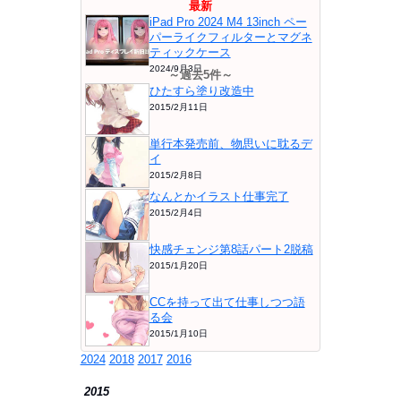
最新
iPad Pro 2024 M4 13inch ペー
パーライクフィルターとマグネ
ティックケース
2024/9月3日
～過去5件～
ひたすら塗り改造中
2015/2月11日
単行本発売前、物思いに耽るデ
イ
2015/2月8日
なんとかイラスト仕事完了
2015/2月4日
快感チェンジ第8話パート2脱稿
2015/1月20日
CCを持って出て仕事しつつ語
る会
2015/1月10日
2024
2018
2017
2016
2015