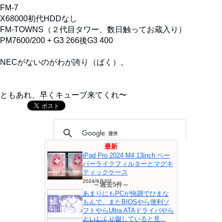
FM-7
X68000初代HDDなし
FM-TOWNS（２代目タワー、数日触ってお蔵入り）
PM7600/200 + G3 266後G3 400
NECがないのがわが誇り（ばく）。
ともあれ、早くキューブ来てくれ〜
最新
iPad Pro 2024 M4 13inch ペー
パーライクフィルターとマグネ
ティックケース
2024/9月3日
～過去5件～
あまりにもPCが快調でひまな
もんで、またBIOSやら便利ソ
フトやらUltra ATAドライバやら
といじくり倒していると見...