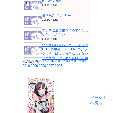
PIIIDME快調
2001/3月21日
2001/3月16日
引き続きパワーPlus
2001/3月12日
プラス改造に根をつめすぎたせ
いか、しんどい
2001/3月10日
いまさらながら、パワーマック
PLUSの中身・・・iMacロジッ
クにすればよかったんじゃない
かと後悔しはじめた今日この頃
2024
2018
2017
2016
2015
2014
2013
2011
2001/3月6日
2010
2009
2008
2007
2006
ページ上部
へ戻る