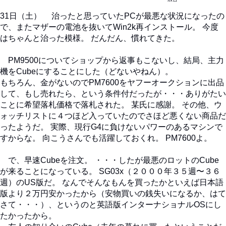
31日（土） 治ったと思っていたPCが最悪な状況になったの
で、またマザーの電池を抜いてWin2k再インストール。 今度
はちゃんと治った模様。 だんだん、慣れてきた。
PM9500についてショップから返事もこないし、結局、主力
機をCubeにすることにした（どないやねん）。
もちろん、金がないのでPM7600をヤフーオークションに出品
して、もし売れたら、という条件付だったが・・・ありがたい
ことに希望落札価格で落札された。 某氏に感謝。 その他、ウ
ォッチリストに４つほど入っていたのでさほど悪くない商品だ
ったようだ。 実際、現行G4に負けないパワーのあるマシンで
すからな。 向こうさんでも活躍しておくれ。 PM7600よ。
で、早速Cubeを注文。 ・・・したが最悪のロットのCube
が来ることになっている。 SG03x（２０００年３５週〜３６
週）のUS版だ。 なんでそんなもんを買ったかといえば日本語
版より２万円安かったから（安物買いの銭失いになるか、はて
さて・・・）、というのと英語版インターナショナルOSにし
たかったから。