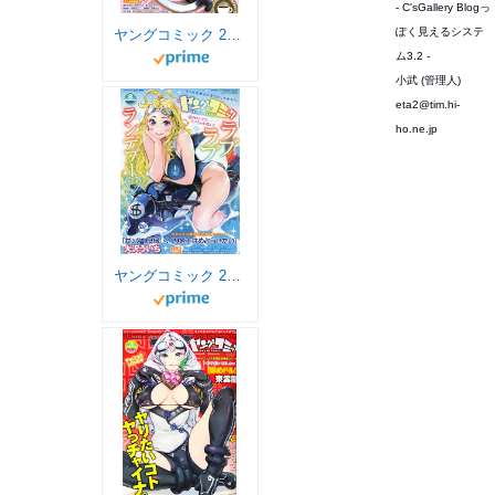
- C'sGallery Blogっ
ぽく見えるシステ
ヤングコミック 2020年 06 月号 [雑誌]
ム3.2 -
小武 (管理人)
eta2@tim.hi-
ho.ne.jp
ヤングコミック 2020年 08 月号 [雑誌]