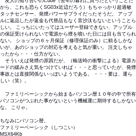
友人の知り合いのCube（去年の暮れに買ったということだ
から、これも恐らくSG03x近辺だろう）もちゃっかり超過敏
タッチセンサー、発煙パワーサプライだったそうだ。 アップ
ルに返品したが返金も代替品もなく音沙汰もないということら
しい。 こっちにいたってはユーザー登録できない、アップル
の保証受けられないで電源から煙を噴いた日には目も当てられ
ない。 ショップの６ヶ月保証（修理保証のみ）に頼るしかな
いが、あのショップの対応を考えると気が重い。 注文しちゃ
ったから・・・仕方がない。
そういえば発煙の原因だが、（輸送時の衝撃による）電源カ
ードの緩みさえ気をつけていれば・・・と思っていたが、発煙
事故とは直接関係ないっぽいようである。 ・・・要は、運ら
しい（笑）。
ファミリベーシックから始まるパソコン暦１０年の中で所有
パソコンがつぶれた事がないという機械運に期待するしかない
な。 こりゃ。
ちなみにパソコン暦。
ファミリーベーシック（しつこい）
MSX64Kb