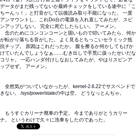
データがまだ残ってないか最終チェックをしている途中に「こ
ちーんっ！」と打音がして以後読み取り不能になった。 一度
アンマウントし、これDo台の電源を入れ直してみたが、スピ
ンアップしない。 完全に死亡したらしい。 アーメン。
念のためにコンコンコーンと固いもので叩いてみたら、何か
が転がり落ちる音がした。 よく見るとちっこいセラミック抵
抗チップ。 原因はこれだったか。 腹を擦るか何かしてもげか
けていたんでしょうなぁ……むき出しで手荒に扱ったせいだな
コリャ。 一応ハンダ付けしなおしてみたが、やはりスピンア
ップせず。 アーメン。
全然気がついていなかったが、kernel-2.6.22でサスペンドで
きない。 /sys/power/stateの中は空。 どうなっとんぢゃ。
もうすぐカリーナ廃車の予定。 今までありがとうカリー
ナ。 というわけで久々に洗車をしたのであった。