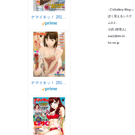
- C'sGallery Blogっ
ぽく見えるシステ
ナマイキッ！ 2017年6月号 [雑誌]
ム3.2 -
小武 (管理人)
eta2@tim.hi-
ho.ne.jp
ナマイキッ！ 2017年5月号 [雑誌]