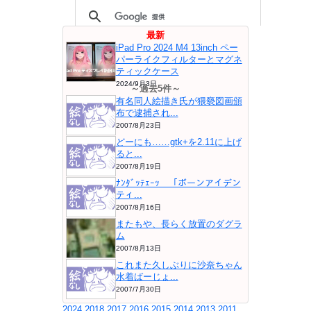
最新
iPad Pro 2024 M4 13inch ペー
パーライクフィルターとマグネ
ティックケース
2024/9月3日
～過去5件～
有名同人絵描き氏が猥褻図画頒
布で逮捕され...
2007/8月23日
どーにも……gtk+を2.11に上げ
ると...
2007/8月19日
ﾅﾝﾀﾞｯﾃｪｰｯ 「ボーンアイデン
ティ...
2007/8月16日
またもや、長らく放置のダグラ
ム
2007/8月13日
これまた久しぶりに沙奈ちゃん
水着ばーじょ...
2007/7月30日
2024
2018
2017
2016
2015
2014
2013
2011