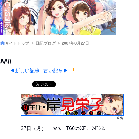
サイトトップ
日記ブログ
2007年8月27日
ﾊﾊﾊ
◀新しい記事
古い記事▶
広告
27日（月）
ﾊﾊﾊ。 T60のXP、ｼﾎﾞﾝﾇ。