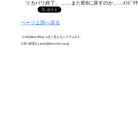
リカバリ終了。 ……またIE6に戻すのか……ﾒﾝﾄﾞｸｻｲ
ページ上部へ戻る
- C'sGallery Blogっぽく見えるシステム3.2 -
小武 (管理人) eta2@tim.hi-ho.ne.jp