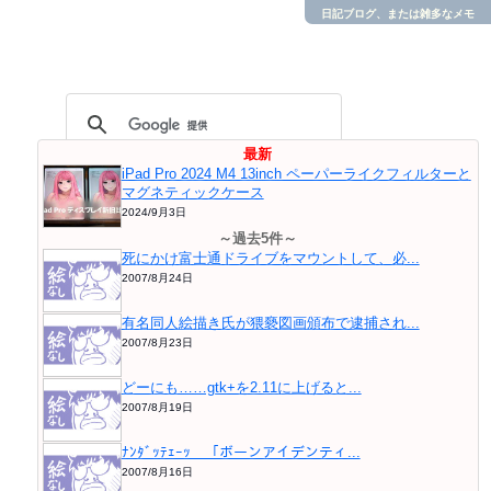
日記ブログ、または雑多なメモ
最新
iPad Pro 2024 M4 13inch ペーパーライクフィルターと
マグネティックケース
2024/9月3日
～過去5件～
死にかけ富士通ドライブをマウントして、必...
2007/8月24日
有名同人絵描き氏が猥褻図画頒布で逮捕され...
2007/8月23日
どーにも……gtk+を2.11に上げると...
2007/8月19日
ﾅﾝﾀﾞｯﾃｪｰｯ 「ボーンアイデンティ...
2007/8月16日