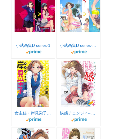
小武画集D series-1
小武画集D series-2 (小武総本家)
女主任・岸見栄子（１） (バンブーコミックス)
快感チェンジ♂⇔♀ (バンブーコミックス COLORFUL SELECT)