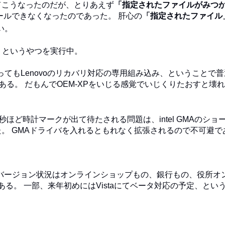
こうなったのだが、とりあえず
「指定されたファイルがみつ
ルできなくなったのであった。 肝心の
「指定されたファイル
い。
リというやつを実行中。
てもLenovoのリカバリ対応の専用組み込み、ということで
ある。 だもんでOEM-XPをいじる感覚でいじくりたおすと壊
ほど時計マークが出て待たされる問題は、intel GMAのショ
。 GMAドライバを入れるともれなく拡張されるので不可避で
必要バージョン状況はオンラインショップもの、銀行もの、役所オ
可である。 一部、来年初めにはVistaにてベータ対応の予定、とい