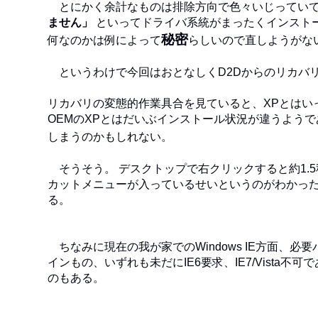
とにかく余計なものは排除方向で色々いじっていて
ません」
といってドライバ系統がまったくインストー
秘密
何なのかは例によって
らしいので直しようがな
というわけで今回はおとなしくD2Dからのリカバ
リカバリの変態的作業具合を見ていると、XPとはいっ
OEMのXPとはだいぶインストール状況が違うようで
しまうのかもしれない。
そうそう。 デスクトップで右クリックすると約1.5秒
カットメニューが入っているせいというのがわかった
る。
ちなみに現在の我が家でのWindows IE方面、
インもの、いずれも未だにIE6要求、IE7/Vista不
のもある。