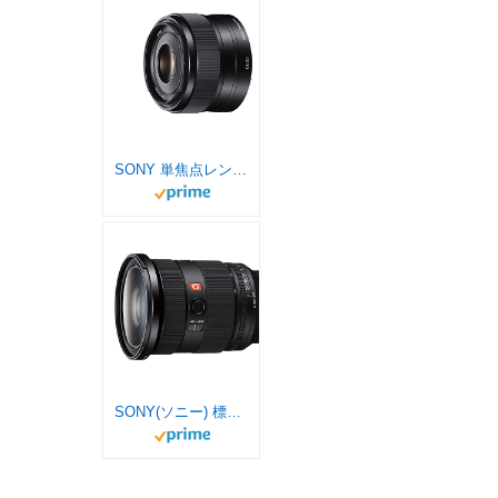
SONY 単焦点レンズ E 35mm F1.8 OSS ソニー Eマウント用 APS-C専用 SEL35F18
SONY(ソニー) 標準ズームレンズ フルサイズ FE 24-70mm F2.8 GM II G Master デジタル一眼カメラα[Eマウント]用 純正レンズ SEL2470GM2