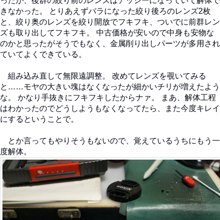
ったが、後群の絞り前のレンズはアッシーになっていて解体で
きなかった。 とりあえずバラになった絞り後ろのレンズ2枚
と、絞り奥のレンズを絞り開放でフキフキ、ついでに前群レン
ズも取り出してフキフキ。 中古価格が安いので中身も安物な
のかと思ったがそうでもなく、金属削り出しパーツが多用され
ていてよくできている。
組み込み直して無限遠調整。 改めてレンズを覗いてみる
と……モヤの大きい塊はなくなったが細かいチリが増えたよう
な。 かなり手抜きにフキフキしたからナァ。 まあ、解体工程
はわかったのでどうしようもなくなってたら、また今度キレイ
にするということで。
とか言ってもやりそうもないので、覚えているうちにもう一
度解体。