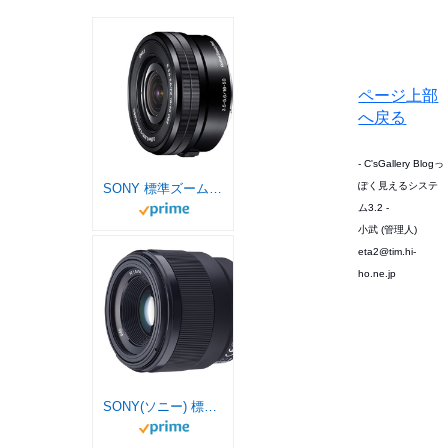
ページ上部
へ戻る
- C'sGallery Blogっ
ぽく見えるシステ
SONY 標準ズームレンズ E PZ 16-50mm F3.5-5.6 OSS ソニー Eマウント用 APS-C専用 SELP1650
ム3.2 -
小武 (管理人)
eta2@tim.hi-
ho.ne.jp
SONY(ソニー) 標準単焦点レンズ フルサイズ FE 50mm F1.8 デジタル一眼カメラα[Eマウント]用 純正レンズ SEL50F18F