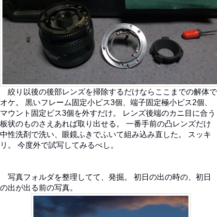
絞り以後の後部レンズを掃除するだけならここまでの解体で
オケ。 黒いフレーム固定小ビス3個、端子固定極小ビス2個、
マウント固定ビス3個を外すだけ。 レンズ後端のカニ目に合う
板状のものさえあれば取り出せる。 一番手前の凸レンズだけ
中性洗剤で洗い、眼鏡ふきでふいて組み込み直した。 スッキ
リ。 今度外で試写してみるべし。
写真フォルダを整理してて、発掘。 初日の出の時の、初日
の出が出る前の写真。