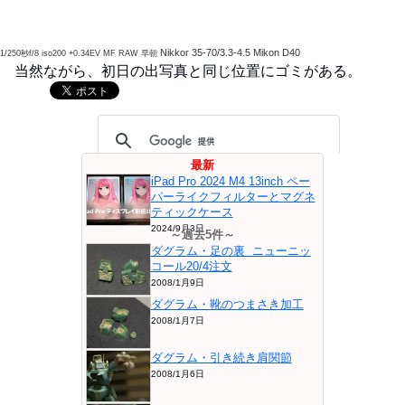
Nikkor 35-70/3.3-4.5 Mikon D40
1/250秒f/8 iso200 +0.34EV MF RAW 早朝
当然ながら、初日の出写真と同じ位置にゴミがある。
最新
iPad Pro 2024 M4 13inch ペー
パーライクフィルターとマグネ
ティックケース
2024/9月3日
～過去5件～
ダグラム・足の裏 ニューニッ
コール20/4注文
2008/1月9日
ダグラム・靴のつまさき加工
2008/1月7日
ダグラム・引き続き肩関節
2008/1月6日