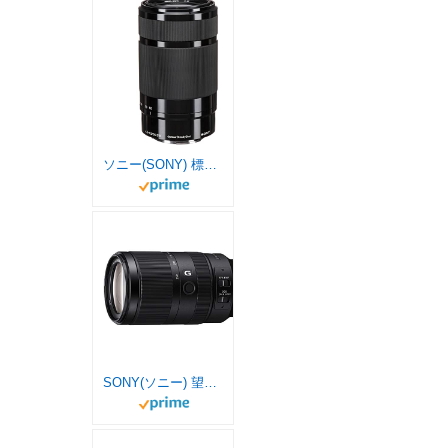
ソニー(SONY) 標準ズームレンズ APS-C E 55-210mm F4.5-6.3 OSS デジタル一眼カメラα[Eマウント]用 純正レンズ SEL55210 BQ
SONY(ソニー) 望遠ズームレンズ APS-C E 70-350mm F4.5-6.3 G OSS Gレンズ デジタル一眼カメラα[Eマウント]用 純正レンズ SEL70350G