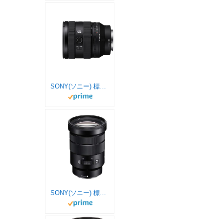
SONY(ソニー) 標準ズームレンズ フルサイズ FE 20-70mm F4 G Gレンズ デジタル一眼カメラα[Eマウント]用 純正レンズ SEL2070G
SONY(ソニー) 標準ズームレンズ APS-C E PZ 18-105mm F4 G OSS Gレンズ デジタル一眼カメラα[Eマウント]用 純正レンズ SELP18105G