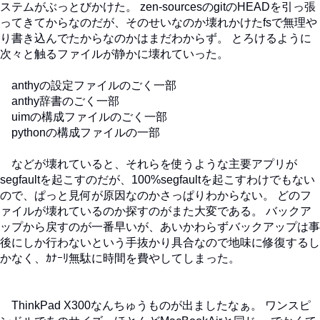
ステムがぶっとびかけた。 zen-sourcesのgitのHEADを引っ張
ってきてからなのだが、そのせいなのか壊れかけたfsで無理や
り書き込んでたからなのかはまだわからず。 とろけるように
次々と触るファイルが静かに壊れていった。
anthyの設定ファイルのごく一部
anthy辞書のごく一部
uimの構成ファイルのごく一部
pythonの構成ファイルの一部
などが壊れていると、それらを使うような主要アプリが
segfaultを起こすのだが、100%segfaultを起こすわけでもない
ので、ぱっと見何が原因なのかさっぱりわからない。 どのフ
ァイルが壊れているのか探すのがまた大変である。 バックア
ップから戻すのが一番早いが、あいかわらずバックアップは事
後にしか行わないという手抜かり具合なので地味に修復するし
かなく、ｶﾅｰﾘ無駄に時間を費やしてしまった。
ThinkPad X300なんちゅうものが出ましたなぁ。 ワンスピ