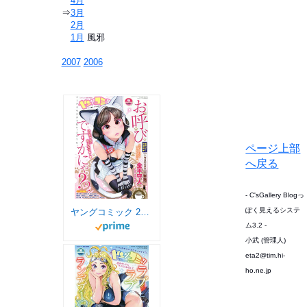
⇒
4月
⇒
3月
⇒
2月
⇒
1月
風邪
2007
2006
ページ上部
へ戻る
- C'sGallery Blogっ
ぽく見えるシステ
ヤングコミック 2020年 06 月号 [雑誌]
ム3.2 -
小武 (管理人)
eta2@tim.hi-
ho.ne.jp