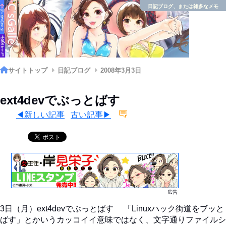
日記ブログ、または雑多なメモ
サイトトップ
日記ブログ
2008年3月3日
ext4devでぶっとばす
◀新しい記事
古い記事▶
広告
3日（月）ext4devでぶっとばす 「Linuxハック街道をブッと
ばす」とかいうカッコイイ意味ではなく、文字通りファイルシ