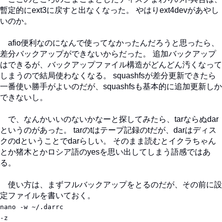
暫定的にext3に戻すと出なくなった。 やはりext4devがあやし
いのか。
afio便利なのになんで使ってなかったんだろうと思ったら、
差分バックアップができないからだった。 追加バックアップ
はできるが、バックアップファイル構造がどんどん汚くなって
しまうので結局使わなくなる。 squashfsが差分更新できたら
一番使い勝手がよいのだが、squashfsも基本的に追加更新しか
できないし。
で、なんかいいのないかなーと探してみたら、tarならぬdar
というのがあった。 tarのtはテープ記録のtだが、darはディス
クのdということでdarらしい。 そのまま読むとイクラちゃん
とか猪木とかロシア語のyesを思い出してしまう語感ではあ
る。
使い方は、まずフルバックアップをとるのだが、その前に設
定ファイルを書いておく。
nano -w ~/.darrc
-z