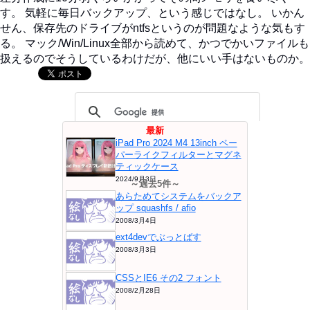
す。 気軽に毎日バックアップ、という感じではなし。 いかん
せん、保存先のドライブがntfsというのが問題なような気もす
る。 マック/Win/Linux全部から読めて、かつでかいファイルも
扱えるのでそうしているわけだが、他にいい手はないものか。
最新
iPad Pro 2024 M4 13inch ペー
パーライクフィルターとマグネ
ティックケース
2024/9月3日
～過去5件～
あらためてシステムをバックア
ップ squashfs / afio
2008/3月4日
ext4devでぶっとばす
2008/3月3日
CSSとIE6 その2 フォント
2008/2月28日