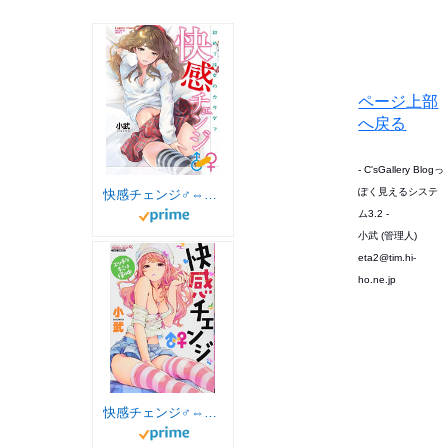
ページ上部
へ戻る
- C'sGallery Blogっ
ぽく見えるシステ
快感チェンジ♂⇔♀ (バンブーコミックス COLORFUL SELECT)
ム3.2 -
小武 (管理人)
eta2@tim.hi-
ho.ne.jp
快感チェンジ♂⇔♀ エッチなキミは僕の中 (バンブーコミックス COLORFUL SELECT)